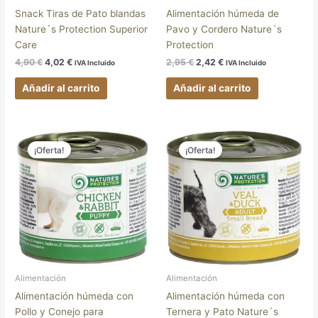
Snack Tiras de Pato blandas
Alimentación húmeda de
Nature´s Protection Superior
Pavo y Cordero Nature´s
Care
Protection
4,90
€
4,02
€
2,95
€
2,42
€
IVA Incluido
IVA Incluido
Añadir al carrito
Añadir al carrito
El
El
El
El
precio
precio
precio
precio
¡Oferta!
¡Oferta!
original
actual
original
actual
era:
es:
era:
es:
3,25 €.
2,67 €.
3,25 €.
2,67 €.
Alimentación
Alimentación
Alimentación húmeda con
Alimentación húmeda con
Pollo y Conejo para
Ternera y Pato Nature´s