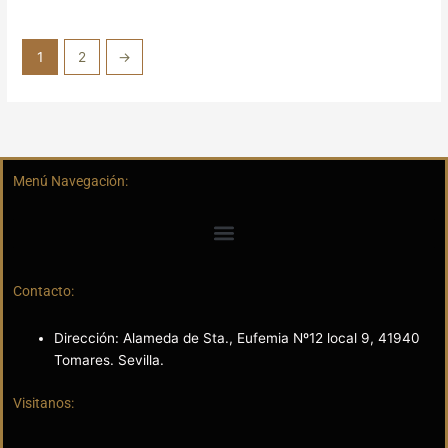
1
2
→
Menú Navegación:
Contacto:
Dirección: Alameda de Sta., Eufemia Nº12 local 9, 41940
Tomares. Sevilla.
Visitanos: