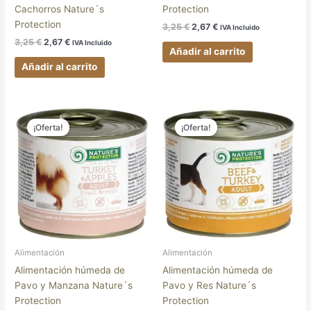
Cachorros Nature´s
Protection
Protection
3,25
€
2,67
€
IVA Incluido
3,25
€
2,67
€
IVA Incluido
Añadir al carrito
Añadir al carrito
El
El
El
El
precio
precio
precio
precio
¡Oferta!
¡Oferta!
original
actual
original
actual
era:
es:
era:
es:
2,95 €.
2,42 €.
2,95 €.
2,42 €.
Alimentación
Alimentación
Alimentación húmeda de
Alimentación húmeda de
Pavo y Manzana Nature´s
Pavo y Res Nature´s
Protection
Protection