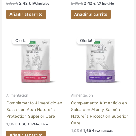
2,95
€
2,42
€
2,95
€
2,42
€
IVA Incluido
IVA Incluido
Añadir al carrito
Añadir al carrito
El
El
El
El
precio
precio
precio
precio
¡Oferta!
¡Oferta!
original
actual
original
actual
era:
es:
era:
es:
1,95 €.
1,60 €.
1,95 €.
1,60 €.
Alimentación
Alimentación
Complemento Alimenticio en
Complemento Alimenticio en
Salsa con Atún Nature´s
Salsa con Atún y Salmón
Protection Superior Care
Nature´s Protection Superior
Care
1,95
€
1,60
€
IVA Incluido
1,95
€
1,60
€
IVA Incluido
Añadir al carrito