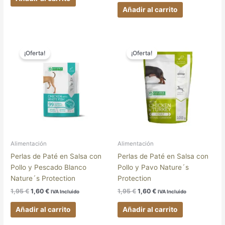
Añadir al carrito
El
El
El
El
precio
precio
precio
precio
¡Oferta!
¡Oferta!
original
actual
original
actual
era:
es:
era:
es:
1,95 €.
1,60 €.
1,95 €.
1,60 €.
Alimentación
Alimentación
Perlas de Paté en Salsa con
Perlas de Paté en Salsa con
Pollo y Pescado Blanco
Pollo y Pavo Nature´s
Nature´s Protection
Protection
1,95
€
1,60
€
1,95
€
1,60
€
IVA Incluido
IVA Incluido
Añadir al carrito
Añadir al carrito