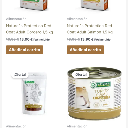
Alimentación
Alimentación
Nature´s Protection Red
Nature´s Protection Red
Coat Adult Cordero 1,5 kg
Coat Adult Salmón 1,5 kg
16,95
€
13,90
€
16,95
€
13,90
€
IVA Incluido
IVA Incluido
Añadir al carrito
Añadir al carrito
El
El
El
El
precio
precio
precio
precio
¡Oferta!
¡Oferta!
original
actual
original
actual
era:
es:
era:
es:
4,90 €.
4,02 €.
2,95 €.
2,42 €.
Alimentación
Alimentación