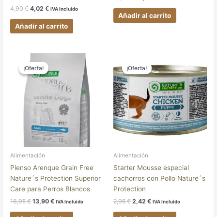
4,90
€
4,02
€
IVA Incluido
Añadir al carrito
Añadir al carrito
El
El
El
El
precio
precio
precio
precio
¡Oferta!
¡Oferta!
¡Oferta!
¡Oferta!
original
actual
original
actual
era:
es:
era:
es:
16,95 €.
13,90 €.
2,95 €.
2,42 €.
Alimentación
Alimentación
Pienso Arenque Grain Free
Starter Mousse especial
Nature´s Protection Superior
cachorros con Pollo Nature´s
Care para Perros Blancos
Protection
16,95
€
13,90
€
2,95
€
2,42
€
IVA Incluido
IVA Incluido