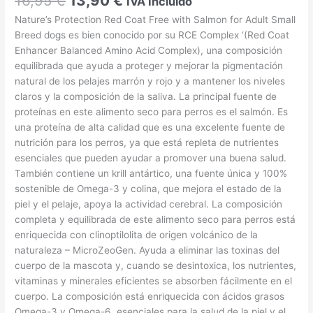
16,95
€
13,90
€
IVA Incluido
Nature’s Protection Red Coat Free with Salmon for Adult Small
Breed dogs es bien conocido por su RCE Complex ‘(Red Coat
Enhancer Balanced Amino Acid Complex), una composición
equilibrada que ayuda a proteger y mejorar la pigmentación
natural de los pelajes marrón y rojo y a mantener los niveles
claros y la composición de la saliva. La principal fuente de
proteínas en este alimento seco para perros es el salmón. Es
una proteína de alta calidad que es una excelente fuente de
nutrición para los perros, ya que está repleta de nutrientes
esenciales que pueden ayudar a promover una buena salud.
También contiene un krill antártico, una fuente única y 100%
sostenible de Omega-3 y colina, que mejora el estado de la
piel y el pelaje, apoya la actividad cerebral. La composición
completa y equilibrada de este alimento seco para perros está
enriquecida con clinoptilolita de origen volcánico de la
naturaleza – MicroZeoGen. Ayuda a eliminar las toxinas del
cuerpo de la mascota y, cuando se desintoxica, los nutrientes,
vitaminas y minerales eficientes se absorben fácilmente en el
cuerpo. La composición está enriquecida con ácidos grasos
Omega-3 y Omega-6, esenciales para la salud de la piel y el