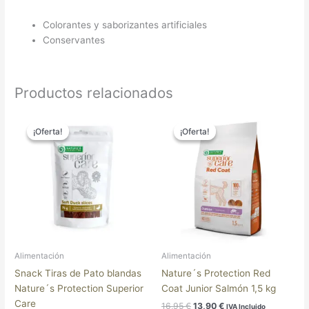
Colorantes y saborizantes artificiales
Conservantes
Productos relacionados
El
El
El
El
precio
precio
precio
precio
¡Oferta!
¡Oferta!
¡Oferta!
¡Oferta!
original
actual
original
actual
era:
es:
era:
es:
4,90 €.
4,02 €.
16,95 €.
13,90 €.
Alimentación
Alimentación
Snack Tiras de Pato blandas
Nature´s Protection Red
Nature´s Protection Superior
Coat Junior Salmón 1,5 kg
Care
16,95
€
13,90
€
IVA Incluido