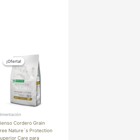
El
El
precio
precio
¡Oferta!
¡Oferta!
original
actual
era:
es:
16,95 €.
13,90 €.
limentación
ienso Cordero Grain
ree Nature´s Protection
uperior Care para