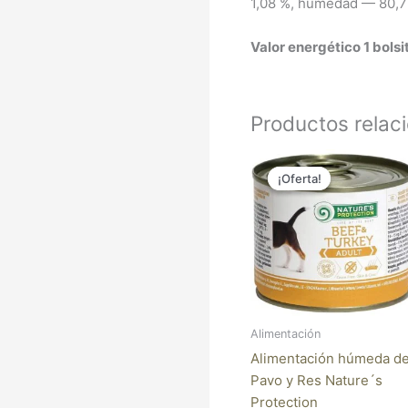
1,08 %, humedad — 80,7
Valor energético 1 bolsi
Productos relac
El
El
precio
precio
¡Oferta!
¡Oferta!
original
actual
era:
es:
2,95 €.
2,42 €.
Alimentación
Alimentación húmeda d
Pavo y Res Nature´s
Protection