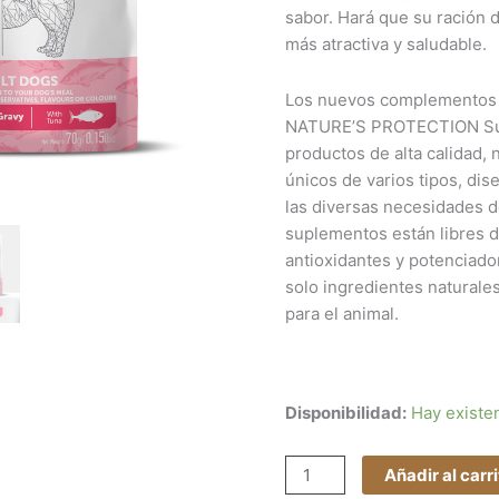
sabor. Hará que su ración
Superior
más atractiva y saludable.
Care
cantidad
Los nuevos complementos a
NATURE’S PROTECTION Sup
productos de alta calidad, 
únicos de varios tipos, dis
las diversas necesidades d
suplementos están libres de
antioxidantes y potenciado
solo ingredientes naturale
para el animal.
Disponibilidad:
Hay existe
Añadir al carr