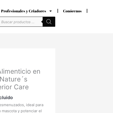
Profesionales y Criadores
Conócenos
úsqueda
e
roductos
o
imenticio en
l
 Nature´s
rior Care
€.
cluido
desmenuzados, ideal para
u mascota y potenciar el