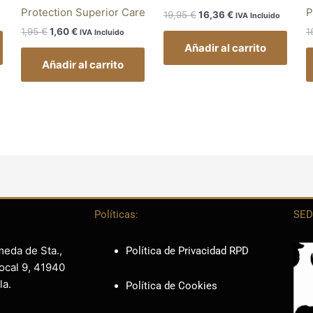
Protection Superior Care
P
19,95
€
16,36
€
IVA Incluido
1,95
€
1,60
€
1
IVA Incluido
Añadir al carrito
Añadir al carrito
Políticas:
SED
meda de Sta.,
Política de Privacidad RPD
ocal 9, 41940
la.
Política de Cookies