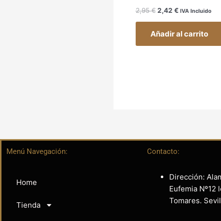
2,95
€
2,42
€
IVA Incluido
Añadir al carrito
Menú Navegación:
Contacto:
Dirección: Ala
Home
Eufemia Nº12 l
Tomares. Sevil
Tienda