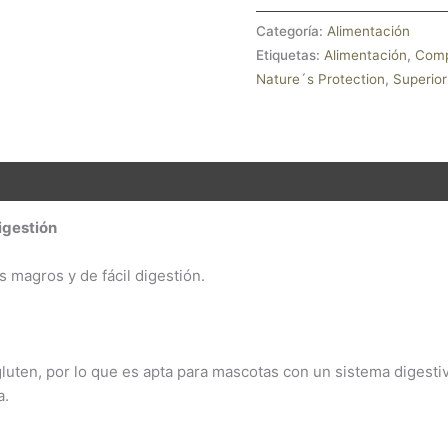
Categoría:
Alimentación
Etiquetas:
Alimentación
,
Comp
Nature´s Protection
,
Superior
nes (0)
igestión
 magros y de fácil digestión.
luten, por lo que es apta para mascotas con un sistema digestiv
a.