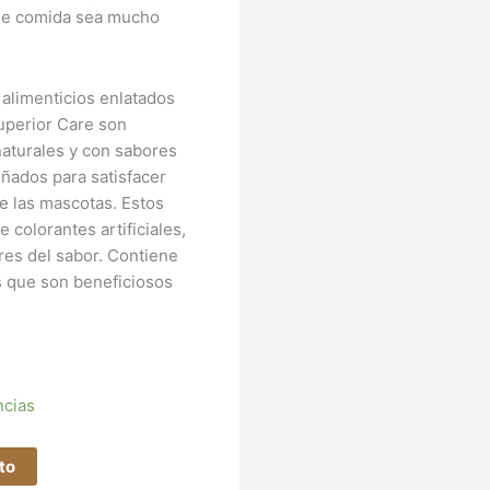
 de comida sea mucho
limenticios enlatados
erior Care son
naturales y con sabores
eñados para satisfacer
e las mascotas. Estos
 colorantes artificiales,
res del sabor. Contiene
s que son beneficiosos
ncias
ito