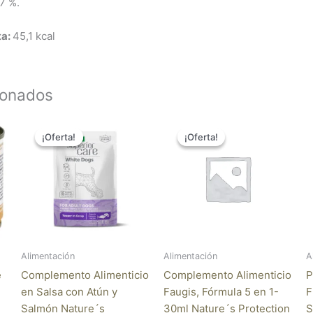
7 %.
ta:
45,1 kcal
ionados
El
El
El
El
precio
precio
precio
precio
¡Oferta!
¡Oferta!
¡Oferta!
¡Oferta!
original
actual
original
actual
era:
es:
era:
es:
1,95 €.
1,60 €.
19,95 €.
16,36 €.
Alimentación
Alimentación
A
e
Complemento Alimenticio
Complemento Alimenticio
P
en Salsa con Atún y
Faugis, Fórmula 5 en 1-
F
Salmón Nature´s
30ml Nature´s Protection
S