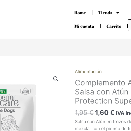
Home
Tienda
B
d
Mi cuenta
Carrito
p
El
El
Alimentación
Complemento
precio
preci
Alimenticio
Complemento Al
original
actua
en
Salsa con Atún
era:
es:
Salsa
Protection Supe
1,95 €.
1,60 
con
Atún
1,95
€
1,60
€
IVA In
Nature
Salsa con Atún en trozos 
´s
mezclar con el pienso de t
Protection