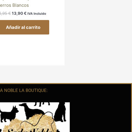
erros Blancos
6,95
€
13,90
€
IVA Incluido
Añadir al carrito
A NOBLE LA BOUTIQUE: