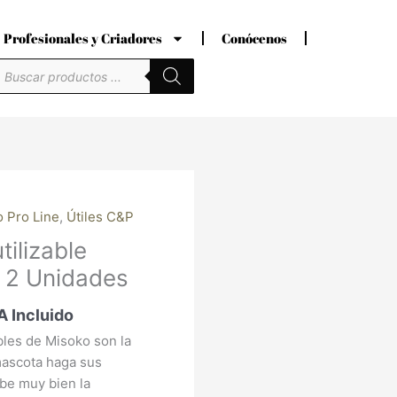
Profesionales y Criadores
Conócenos
úsqueda
e
roductos
 Pro Line
,
Útiles C&P
ecio
ilizable
tual
 2 Unidades
:
,14 €.
A Incluido
les de Misoko son la
mascota haga sus
be muy bien la