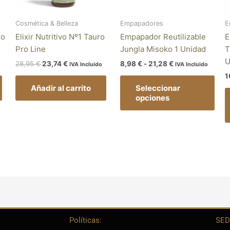
se
pue
Cosmética & Belleza
Empapadores
E
eleg
ro
Elixir Nutritivo Nº1 Tauro
Empapador Reutilizable
E
en
Pro Line
Jungla Misoko 1 Unidad
T
la
U
28,95
€
23,74
€
8,98
€
-
21,28
€
IVA Incluido
IVA Incluido
pág
1
de
Añadir al carrito
Seleccionar
pro
opciones
Políticas:
SED