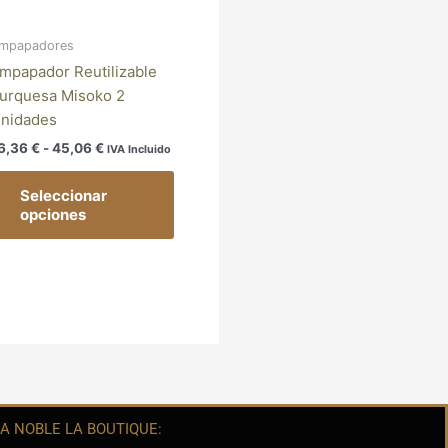
se
den
pueden
mpapadores
ir
elegir
mpapador Reutilizable
en
urquesa Misoko 2
la
nidades
ina
página
6,36
€
-
45,06
€
IVA Incluido
de
ducto
producto
Seleccionar
opciones
A NOBLE LA BOUTIQUE: