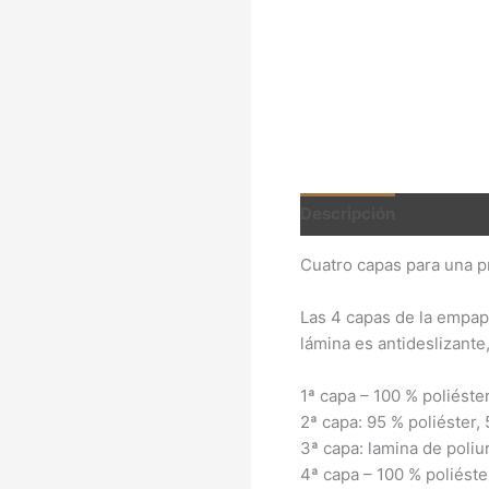
Descripción
Informac
Cuatro capas para una pr
Las 4 capas de la empap
lámina es antideslizante
1ª capa – 100 % poliéster
2ª capa: 95 % poliéster, 
3ª capa: lamina de poliu
4ª capa – 100 % poliéste