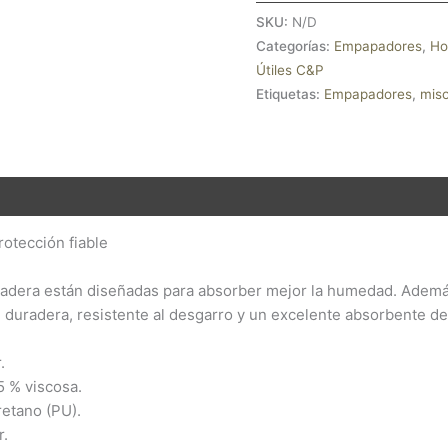
SKU:
N/D
Categorías:
Empapadores
,
Ho
Útiles C&P
Etiquetas:
Empapadores
,
mis
ión adicional
Valoraciones (0)
otección fiable
adera están diseñadas para absorber mejor la humedad. Además, 
, duradera, resistente al desgarro y un excelente absorbente d
.
5 % viscosa.
retano (PU).
r.