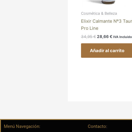
Cosmética & Belleza
Elixir Calmante Nº3 Tau
Pro Line
34,95
€
28,66
€
IVA Incluido
Añadir al carrito
Menú Navegación:
Contacto: