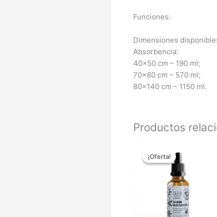
Funciones:
Dimensiones disponible
Absorbencia:
40×50 cm – 190 ml;
70×80 cm – 570 ml;
80×140 cm – 1150 ml.
Productos relac
El
El
precio
precio
¡Oferta!
¡Oferta!
original
actual
era:
es:
34,95 €.
28,66 €.