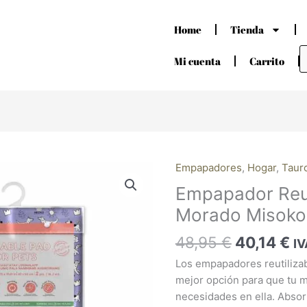
Home
Tienda
B
d
Mi cuenta
Carrito
p
El
El
Empapadores
,
Hogar
,
Tauro
Empapador
precio
pr
Reutilizable
Empapador Reut
original
ac
Morado
Morado Misoko
era:
es
Misoko
48,95 €.
40
2
48,95
€
40,14
€
IV
Unidades
Los empapadores reutilizab
cantidad
mejor opción para que tu 
necesidades en ella. Absor