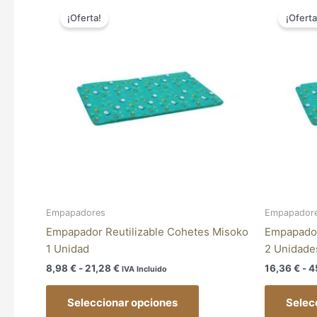
Este
de
¡Oferta!
¡Oferta
producto
precios:
tiene
desde
8,98 €
múltiples
hasta
variantes.
21,28 €
Las
opciones
se
pueden
elegir
en
la
página
Empapadores
Empapador
de
Empapador Reutilizable Cohetes Misoko
Empapador
producto
1 Unidad
2 Unidade
8,98
€
-
21,28
€
16,36
€
-
4
IVA Incluido
Seleccionar opciones
Selec