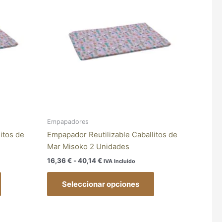
16,36 €
múltiples
múltiples
hasta
variantes.
variantes.
40,14 €
Las
Las
opciones
opciones
se
se
pueden
pueden
elegir
elegir
en
en
la
la
página
página
Empapadores
de
de
itos de
Empapador Reutilizable Caballitos de
producto
producto
Mar Misoko 2 Unidades
16,36
€
-
40,14
€
IVA Incluido
Seleccionar opciones
Rango