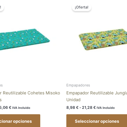
Este
de
de
!
¡Oferta!
producto
precios:
precios:
tiene
desde
desde
16,36 €
8,98 €
múltiples
hasta
hasta
variantes.
45,06 €
21,28 €
Las
opciones
se
pueden
elegir
en
la
página
es
Empapadores
de
 Reutilizable Cohetes Misoko
Empapador Reutilizable Jungl
producto
s
Unidad
5,06
€
8,98
€
-
21,28
€
IVA Incluido
IVA Incluido
cionar opciones
Seleccionar opciones