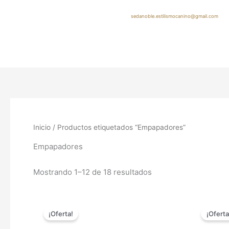
Ir
al
sedanoble.estilismocanino@gmail.com
contenido
Inicio
/ Productos etiquetados “Empapadores”
Empapadores
Mostrando 1–12 de 18 resultados
Rango
Este
de
¡Oferta!
¡Oferta
producto
precios:
tiene
desde