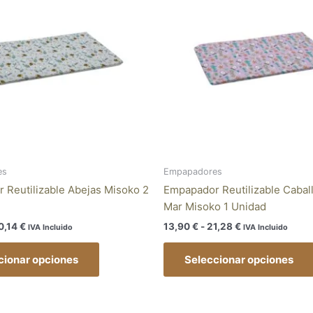
16,36 €
13,90 €
múltiples
hasta
hasta
variantes.
40,14 €
21,28 €
Las
opciones
se
pueden
elegir
en
la
página
es
Empapadores
de
 Reutilizable Abejas Misoko 2
Empapador Reutilizable Caball
producto
Mar Misoko 1 Unidad
0,14
€
13,90
€
-
21,28
€
IVA Incluido
IVA Incluido
cionar opciones
Seleccionar opciones
Rango
Rango