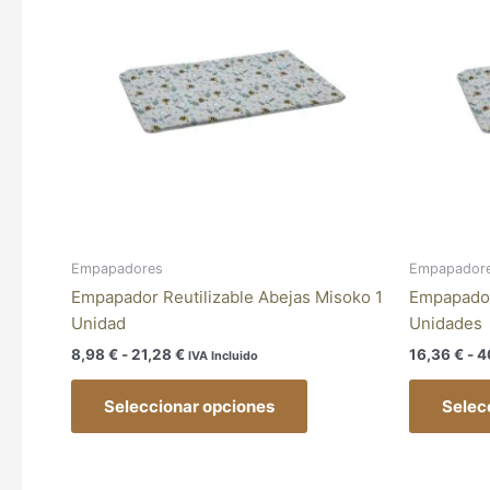
8,98 €
múltiples
hasta
variantes.
21,28 €
Las
opciones
se
pueden
elegir
en
la
página
Empapadores
Empapador
de
Empapador Reutilizable Abejas Misoko 1
Empapador
producto
Unidad
Unidades
8,98
€
-
21,28
€
16,36
€
-
4
IVA Incluido
Seleccionar opciones
Selec
Rango