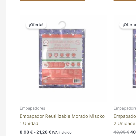
Rango
El
Este
de
pr
¡Oferta!
¡Oferta
producto
precios:
ori
tiene
desde
era
8,98 €
48
múltiples
hasta
variantes.
21,28 €
Las
opciones
se
pueden
elegir
en
la
página
Empapadores
Empapador
de
Empapador Reutilizable Morado Misoko
Empapador
producto
1 Unidad
2 Unidade
8,98
€
-
21,28
€
48,95
€
40
IVA Incluido