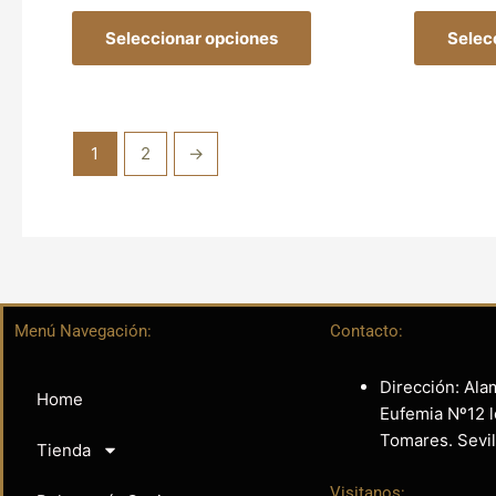
Seleccionar opciones
Selec
1
2
→
Menú Navegación:
Contacto:
Dirección: Ala
Home
Eufemia Nº12 l
Tomares. Sevil
Tienda
Visitanos: