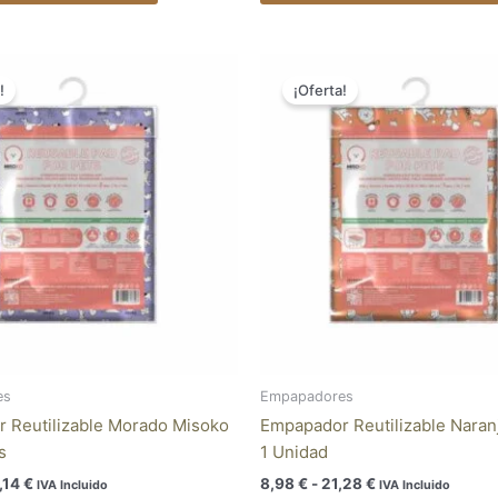
El
Rango
Este
ecio
precio
de
!
¡Oferta!
producto
ginal
actual
precios:
tiene
:
es:
desde
,95 €.
40,14 €.
8,98 €
múltiples
hasta
variantes.
21,28 €
Las
opciones
se
pueden
elegir
en
la
página
es
Empapadores
de
 Reutilizable Morado Misoko
Empapador Reutilizable Naran
producto
s
1 Unidad
,14
€
8,98
€
-
21,28
€
IVA Incluido
IVA Incluido