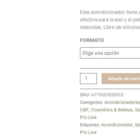
Este acondicionador tiene 
efectiva para la piel y el p
mascotas. Libre de silicon
FORMATO
Añadir al carr
SKU:
4779051636013
Categorías:
Acondicionadore
C&P
,
Cosmética & Belleza
,
Sp
Pro Line
Etiquetas:
Acondicionador
,
Sp
Pro Line