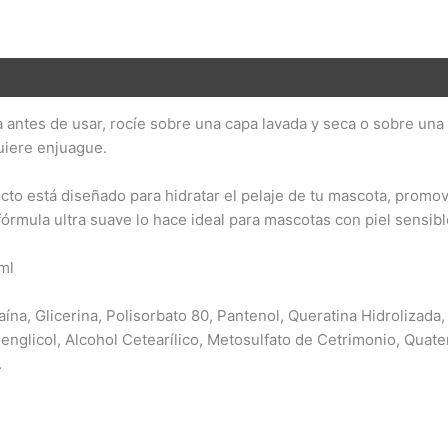
ión adicional
Valoraciones (0)
a antes de usar, rocíe sobre una capa lavada y seca o sobre una
quiere enjuague.
cto está diseñado para hidratar el pelaje de tu mascota, promo
fórmula ultra suave lo hace ideal para mascotas con piel sensibl
ml
aína, Glicerina, Polisorbato 80, Pantenol, Queratina Hidrolizada,
englicol, Alcohol Cetearílico, Metosulfato de Cetrimonio, Quate
.