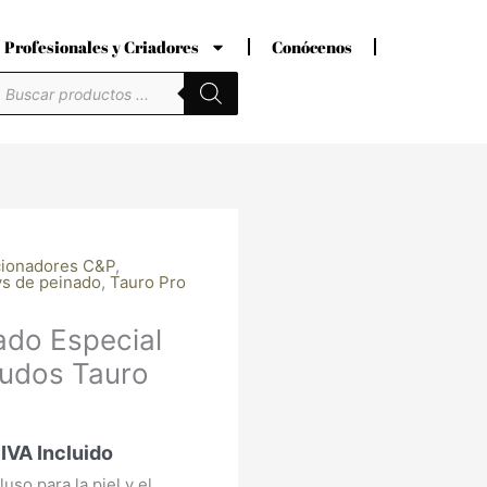
Profesionales y Criadores
Conócenos
úsqueda
e
roductos
Rango
cionadores C&P
,
s de peinado
,
Tauro Pro
de
precios:
ado Especial
desde
Nudos Tauro
18,00 €
hasta
42,00 €
IVA Incluido
so para la piel y el