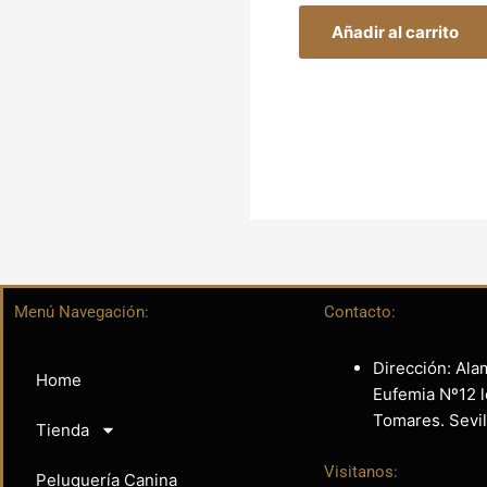
Añadir al carrito
Menú Navegación:
Contacto:
Dirección: Ala
Home
Eufemia Nº12 l
Tomares. Sevil
Tienda
Visitanos:
Peluquería Canina