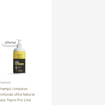
Rango
Este
de
¡Oferta!
¡Oferta!
producto
precios:
tiene
desde
17,18 €
múltiples
hasta
variantes.
51,62 €
Las
opciones
se
pueden
hampús
elegir
hampú Limpieza
en
rofunda Ultra Natural
la
are Tauro Pro Line
página