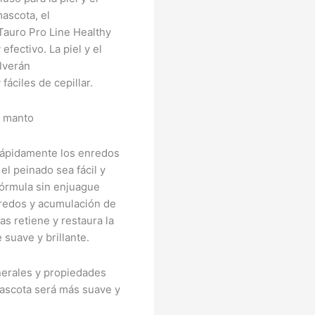
ascota, el
Tauro Pro Line Healthy
efectivo. La piel y el
lverán
áciles de cepillar.
l manto
rápidamente los enredos
el peinado sea fácil y
 fórmula sin enjuague
nredos y acumulación de
as retiene y restaura la
suave y brillante.
inerales y propiedades
 mascota será más suave y