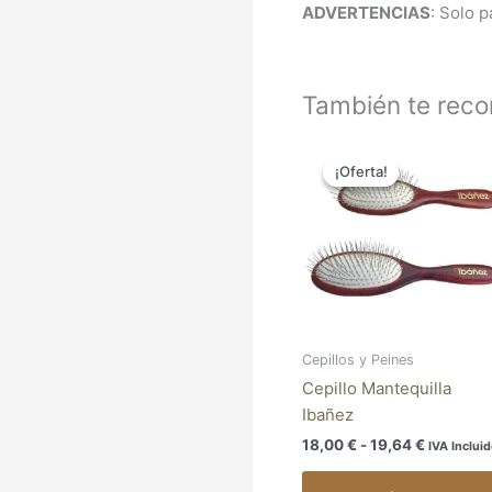
ADVERTENCIAS
: Solo p
También te re
Rango
de
¡Oferta!
¡Oferta!
precios:
desde
18,00 €
hasta
19,64 €
Cepillos y Peines
Cepillo Mantequilla
Ibañez
18,00
€
-
19,64
€
IVA Inclui