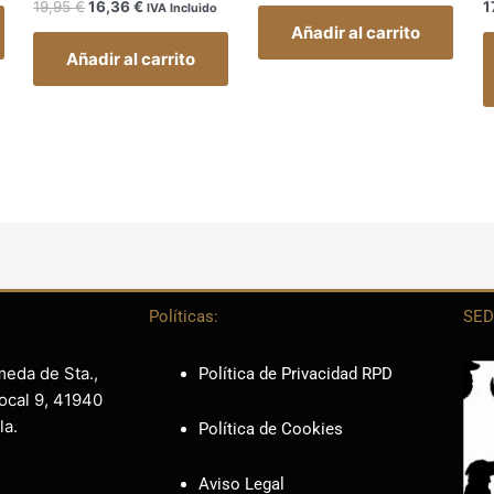
19,95
€
16,36
€
1
IVA Incluido
Añadir al carrito
Añadir al carrito
Políticas:
SED
meda de Sta.,
Política de Privacidad RPD
ocal 9, 41940
la.
Política de Cookies
Aviso Legal