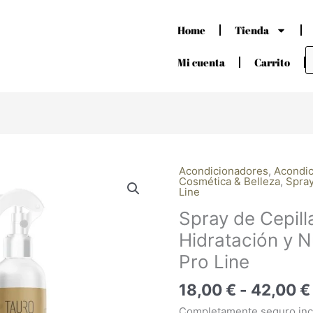
Home
Tienda
B
d
Mi cuenta
Carrito
p
Acondicionadores
,
Acondi
Spray
Cosmética & Belleza
,
Spray
de
Line
Cepillado
Spray de Cepill
Especial
Hidratación y 
Hidratación
y
Pro Line
Nudos
18,00
€
-
42,00
€
Tauro
Pro
Completamente seguro inclu