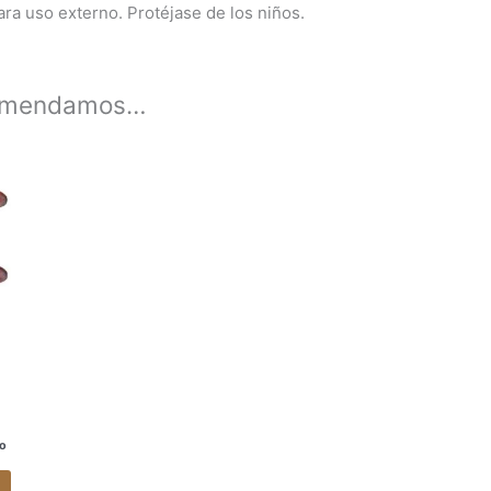
ara uso externo. Protéjase de los niños.
comendamos…
Este
producto
tiene
múltiples
variantes.
Las
opciones
se
pueden
elegir
en
la
do
página
de