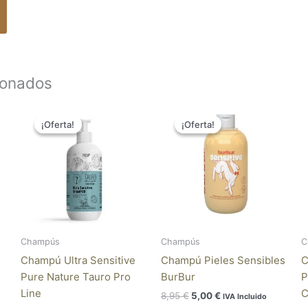
producto
ionados
El
El
El
El
precio
precio
precio
precio
¡Oferta!
¡Oferta!
¡Oferta!
¡Oferta!
original
actual
original
actual
era:
es:
era:
es:
19,95 €.
16,36 €.
8,95 €.
5,00 €.
Champús
Champús
C
Champú Ultra Sensitive
Champú Pieles Sensibles
C
Pure Nature Tauro Pro
BurBur
P
Line
C
8,95
€
5,00
€
IVA Incluido