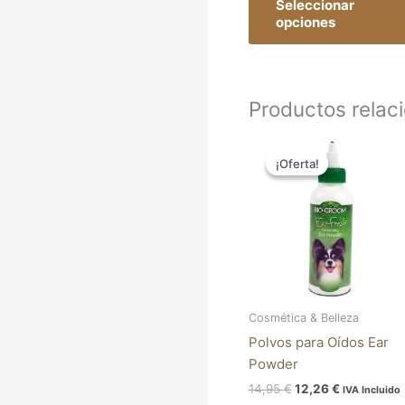
Seleccionar
opciones
Productos relac
El
El
precio
precio
¡Oferta!
¡Oferta!
original
actual
era:
es:
14,95 €.
12,26 €.
Cosmética & Belleza
Polvos para Oídos Ear
Powder
14,95
€
12,26
€
IVA Incluido