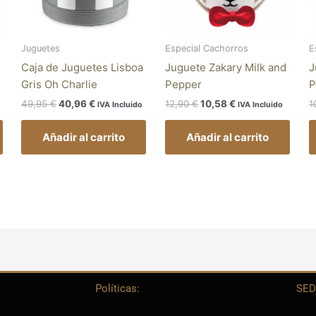
Juguetes
Especial Cachorros
E
Caja de Juguetes Lisboa
Juguete Zakary Milk and
J
Gris Oh Charlie
Pepper
P
49,95
€
40,96
€
12,90
€
10,58
€
1
IVA Incluido
IVA Incluido
Añadir al carrito
Añadir al carrito
Políticas:
SED