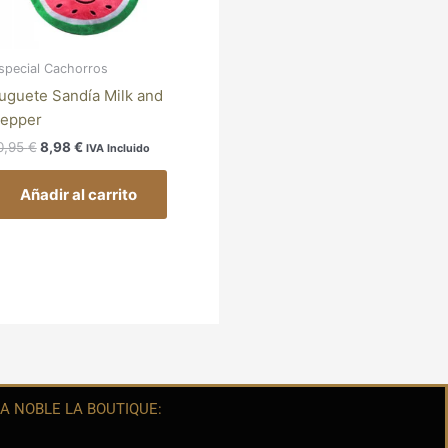
special Cachorros
uguete Sandía Milk and
epper
0,95
€
8,98
€
IVA Incluido
Añadir al carrito
A NOBLE LA BOUTIQUE: