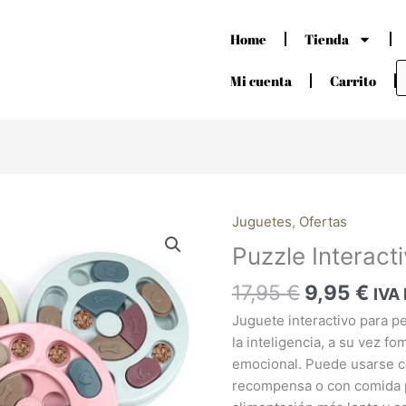
Home
Tienda
B
d
Mi cuenta
Carrito
p
El
El
Juguetes
,
Ofertas
Puzzle
precio
pre
Interactivo
Puzzle Interact
original
act
cantidad
era:
es:
17,95
€
9,95
€
IVA 
17,95 €.
9,9
Juguete interactivo para p
la inteligencia, a su vez fom
emocional. Puede usarse 
recompensa o con comida p