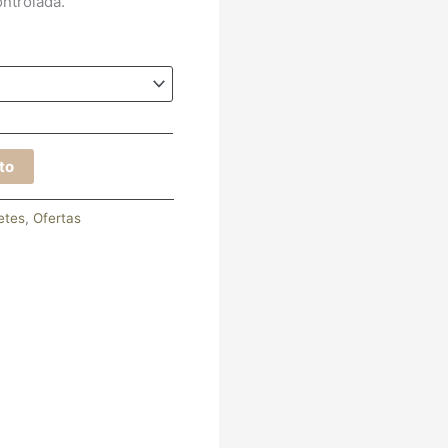
ontrolada.
ito
etes
,
Ofertas