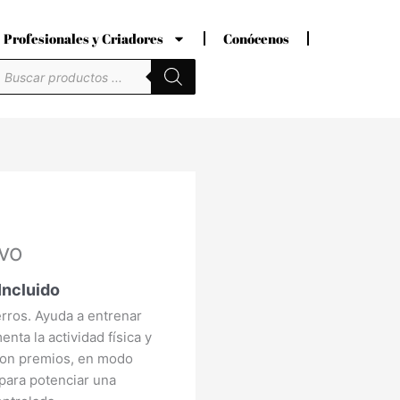
Profesionales y Criadores
Conócenos
úsqueda
e
roductos
cio
ivo
ual
Incluido
5 €.
erros. Ayuda a entrenar
enta la actividad física y
con premios, en modo
ara potenciar una