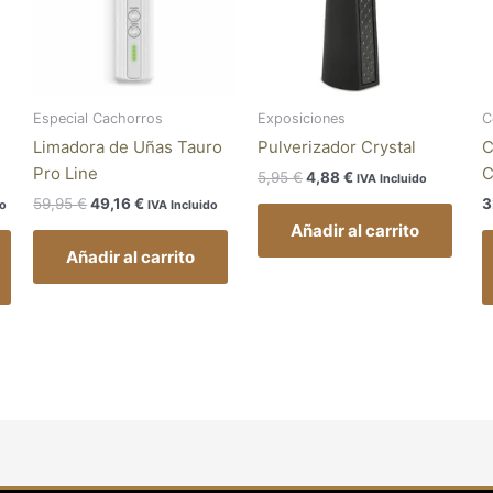
variantes.
Las
opciones
se
pueden
Especial Cachorros
Exposiciones
C
elegir
Limadora de Uñas Tauro
Pulverizador Crystal
C
en
Pro Line
C
5,95
€
4,88
€
IVA Incluido
la
59,95
€
49,16
€
3
do
IVA Incluido
página
Añadir al carrito
de
Añadir al carrito
producto