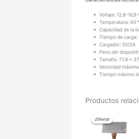
Voltaje: 12,8-16,8 
Temperatura: 40 
Capacidad de la b
Tiempo de carga:
Cargador: 5V/2A
Peso del dispositi
Tamaño: 71,9 x 3
Velocidad máxima
Tiempo máximo de
Productos relac
Rango
de
¡Oferta!
¡Oferta!
precios:
desde
10,62 €
hasta