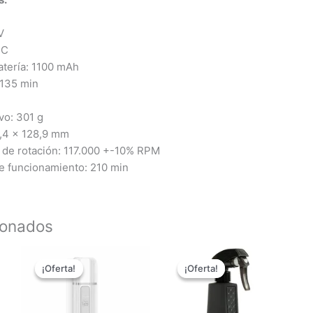
V
°C
atería: 1100 mAh
 135 min
vo: 301 g
7,4 x 128,9 mm
 de rotación: 117.000 +-10% RPM
 funcionamiento: 210 min
ionados
El
El
El
El
Este
precio
precio
precio
precio
¡Oferta!
¡Oferta!
¡Oferta!
¡Oferta!
producto
original
actual
original
actual
tiene
era:
es:
era:
es:
59,95 €.
49,16 €.
5,95 €.
4,88 €.
múltiples