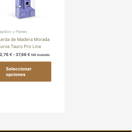
variantes.
37,68 €
Las
opciones
se
pueden
epillos y Peines
elegir
arda de Madera Morada
en
urva Tauro Pro Line
la
2,76
€
-
37,68
€
IVA Incluido
página
de
Seleccionar
producto
opciones