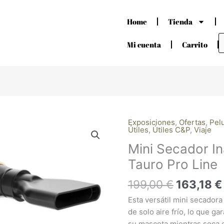
Home
Tienda
B
d
Mi cuenta
Carrito
p
El
Exposiciones
,
Ofertas
,
Pel
Mini
Útiles
,
Útiles C&P
,
Viaje
precio
Secador
Mini Secador I
original
Inalámbrico
era:
Tauro
Tauro Pro Line
199,00 €
Pro
199,00
€
163,18
€
Line
cantidad
Esta versátil mini secador
de solo aire frío, lo que g
su mascota mientras seca e