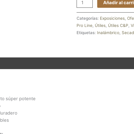
Añadir al carr
Categorías:
Exposiciones
,
Ofe
Pro Line
,
Útiles
,
Útiles C&P
,
V
Etiquetas:
Inalámbrico
,
Secad
nes (0)
nto súper potente
o
duradero
ables
s: