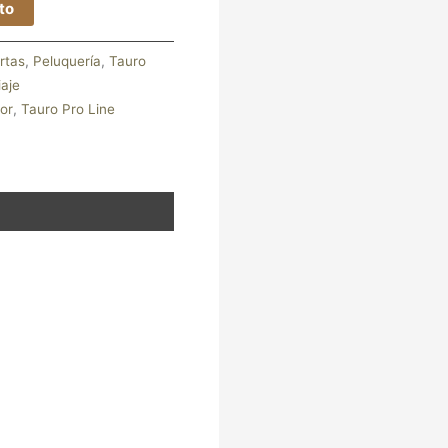
ito
rtas
,
Peluquería
,
Tauro
iaje
or
,
Tauro Pro Line