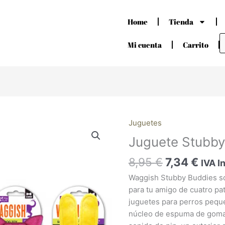
Home
Tienda
B
d
Mi cuenta
Carrito
p
El
El
Juguetes
Juguete
precio
prec
Stubby
Juguete Stubby
original
actu
Buddies
era:
es:
8,95
€
7,34
€
cantidad
IVA I
8,95 €.
7,34 
Waggish Stubby Buddies so
para tu amigo de cuatro pa
juguetes para perros pequ
núcleo de espuma de goma