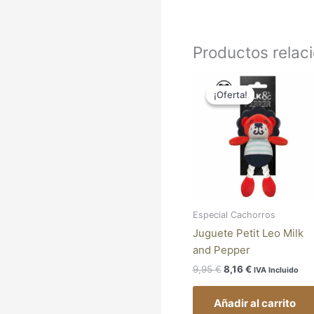
Productos relac
El
El
precio
precio
¡Oferta!
¡Oferta!
original
actual
era:
es:
9,95 €.
8,16 €.
Especial Cachorros
Juguete Petit Leo Milk
and Pepper
9,95
€
8,16
€
IVA Incluido
Añadir al carrito