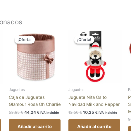
ionados
El
El
El
El
precio
precio
precio
precio
¡Oferta!
¡Oferta!
¡Oferta!
¡Oferta!
original
actual
original
actual
era:
es:
era:
es:
53,95 €.
44,24 €.
12,50 €.
10,25 €.
Juguetes
Juguetes
E
Caja de Juguetes
Juguete Nita Osito
P
Glamour Rosa Oh Charlie
Navidad Milk and Pepper
S
M
53,95
€
44,24
€
12,50
€
10,25
€
IVA Incluido
IVA Incluido
9
Añadir al carrito
Añadir al carrito