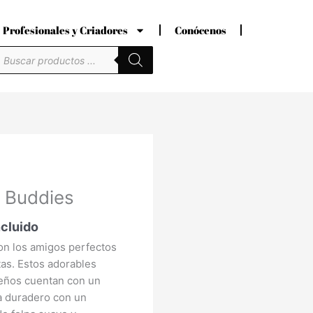
Profesionales y Criadores
Conócenos
úsqueda
e
roductos
io
 Buddies
al
ncluido
€.
n los amigos perfectos
tas. Estos adorables
eños cuentan con un
 duradero con un