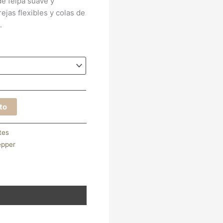
de felpa suave y
ejas flexibles y colas de
.
ito
tes
epper