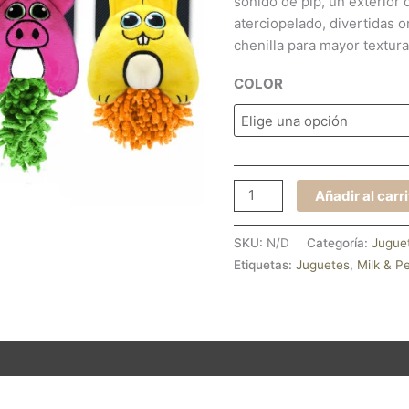
sonido de pip, un exterior 
aterciopelado, divertidas or
chenilla para mayor textura
COLOR
Añadir al carr
SKU:
N/D
Categoría:
Jugue
Etiquetas:
Juguetes
,
Milk & P
ión adicional
Valoraciones (0)