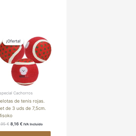
El
El
precio
precio
¡Oferta!
¡Oferta!
original
actual
era:
es:
9,95 €.
8,16 €.
special Cachorros
elotas de tenis rojas.
et de 3 uds de 7,5cm.
isoko
,95
€
8,16
€
IVA Incluido