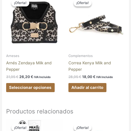
precio
precio
precio
precio
¡Oferta!
¡Oferta!
¡Oferta!
¡Oferta!
producto
original
actual
original
actual
tiene
era:
es:
era:
es:
31,95 €.
26,20 €.
28,95 €.
18,00 €.
múltiples
variantes.
Las
opciones
se
pueden
elegir
Arneses
Complementos
en
Arnés Zendaya Milk and
Correa Kenya Milk and
la
Pepper
Pepper
página
31,95
€
26,20
€
28,95
€
18,00
€
IVA Incluido
IVA Incluido
de
producto
Seleccionar opciones
Añadir al carrito
Productos relacionados
El
El
El
El
precio
precio
precio
precio
¡Oferta!
¡Oferta!
¡Oferta!
¡Oferta!
original
actual
original
actual