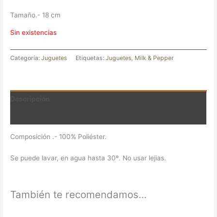
Tamaño.- 18 cm
Sin existencias
Categoría:
Juguetes
Etiquetas:
Juguetes
,
Milk & Pepper
Descripción
Valoraciones (0)
Composición .- 100% Poliéster.
Se puede lavar, en agua hasta 30º. No usar lejias.
También te recomendamos…
El
El
El
El
Este