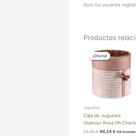
Solo los usuarios regis
Productos relac
El
El
precio
precio
¡Oferta!
¡Oferta!
original
actual
era:
es:
53,95 €.
44,24 €.
Juguetes
Caja de Juguetes
Glamour Rosa Oh Charli
53,95
€
44,24
€
IVA Incluido