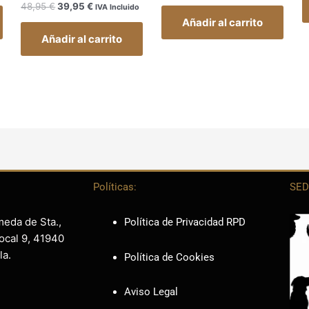
48,95
€
39,95
€
IVA Incluido
Añadir al carrito
Añadir al carrito
Políticas:
SED
meda de Sta.,
Política de Privacidad RPD
ocal 9, 41940
la.
Política de Cookies
Aviso Legal