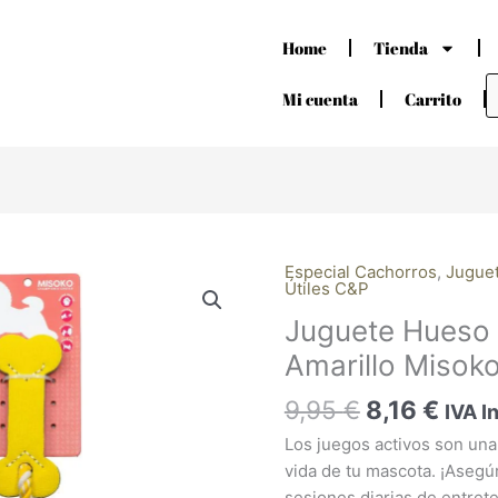
Home
Tienda
B
d
Mi cuenta
Carrito
p
El
El
Especial Cachorros
,
Jugue
Útiles C&P
precio
prec
Juguete Hueso
original
actu
era:
es:
Amarillo Misok
9,95 €.
8,16 
9,95
€
8,16
€
IVA I
Los juegos activos son una 
vida de tu mascota. ¡Asegú
sesiones diarias de entrete