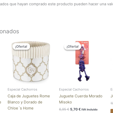
trados que hayan comprado este producto pueden hacer una val
ionados
El
El
El
El
precio
precio
precio
precio
¡Oferta!
¡Oferta!
¡Oferta!
¡Oferta!
original
actual
original
actual
era:
es:
era:
es:
48,95 €.
39,95 €.
6,95 €.
5,70 €.
Especial Cachorros
Especial Cachorros
E
Caja de Juguetes Rome
Juguete Cuerda Morado
J
e
Blanco y Dorado de
Misoko
1
Chloe´s Home
6,95
€
5,70
€
IVA Incluido