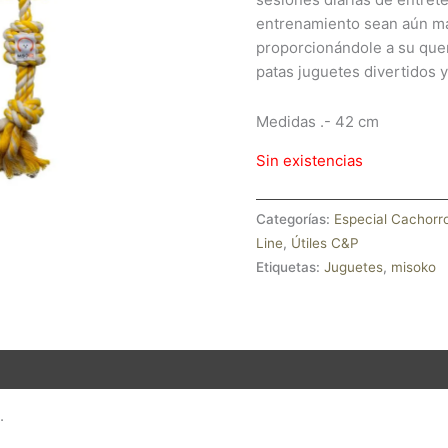
entrenamiento sean aún m
proporcionándole a su que
patas juguetes divertidos y
Medidas .- 42 cm
Sin existencias
Categorías:
Especial Cachorr
Line
,
Útiles C&P
Etiquetas:
Juguetes
,
misoko
.