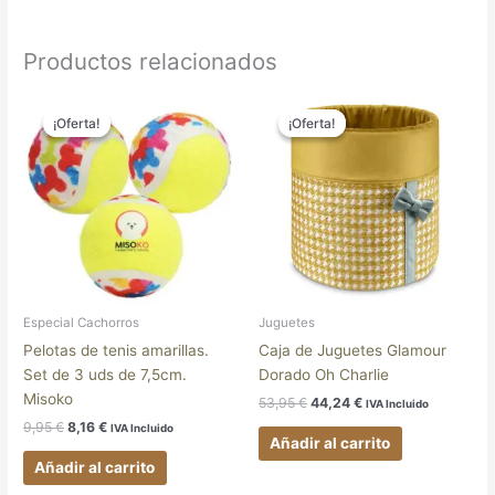
Productos relacionados
El
El
El
El
precio
precio
precio
precio
¡Oferta!
¡Oferta!
¡Oferta!
¡Oferta!
original
actual
original
actual
era:
es:
era:
es:
9,95 €.
8,16 €.
53,95 €.
44,24 €.
Especial Cachorros
Juguetes
Pelotas de tenis amarillas.
Caja de Juguetes Glamour
Set de 3 uds de 7,5cm.
Dorado Oh Charlie
Misoko
53,95
€
44,24
€
IVA Incluido
9,95
€
8,16
€
IVA Incluido
Añadir al carrito
Añadir al carrito