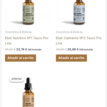
Cosmética & Belleza
Cosmética & Belleza
Elixir Nutritivo Nº1 Tauro Pro
Elixir Calmante Nº3 Tauro Pro
Line
Line
28,95
€
23,74
€
34,95
€
28,66
€
IVA Incluido
IVA Incluido
Añadir al carrito
Añadir al carrito
El
El
precio
precio
¡Oferta!
¡Oferta!
original
actual
era:
es:
28,95 €.
23,74 €.