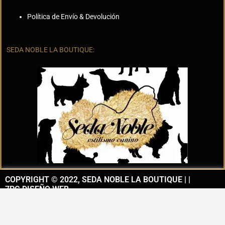
Política de Envío & Devolución
SEDA NOBLE LA BOUTIQUE:
COPYRIGHT © 2022, SEDA NOBLE LA BOUTIQUE | |
7PG DISEÑO WEB
I
F
n
a
s
c