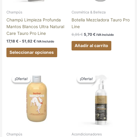
pueden
elegir
Champús
Cosmética & Belleza
en
Champú Limpieza Profunda
Botella Mezcladora Tauro Pro
la
Mantos Blancos Ultra Natural
Line
página
Care Tauro Pro Line
6,95
€
5,70
€
IVA Incluido
de
17,18
€
-
51,62
€
IVA Incluido
producto
Añadir al carrito
Seleccionar opciones
El
El
Rango
Este
precio
precio
de
¡Oferta!
¡Oferta!
¡Oferta!
¡Oferta!
produc
original
actual
precios:
tiene
era:
es:
desde
8,95 €.
5,00 €.
18,00 €
múltipl
hasta
variant
42,00 €
Las
opcion
se
pueden
elegir
Champús
Acondicionadores