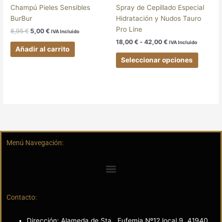
en
Champú Pieles Sensibles
Spray de Cepillado Especial
la
BurBur
Hidratación y Nudos Tauro
página
Pro Line
8,95
€
5,00
€
IVA Incluido
de
18,00
€
-
42,00
€
IVA Incluido
produc
Añadir al carrito
Seleccionar opciones
Menú Navegación:
Contacto:
Dirección: Alameda de Sta., Eufemia Nº12 local 9, 41940