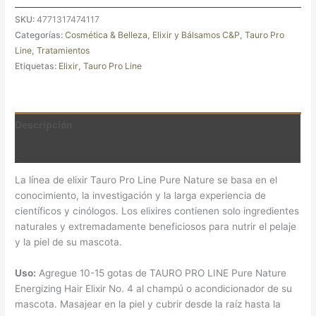
SKU:
4771317474117
Categorías:
Cosmética & Belleza
,
⁠Elixir y Bálsamos C&P
,
Tauro Pro
Line
,
Tratamientos
Etiquetas:
Elixir
,
Tauro Pro Line
Descripción
Valoraciones (0)
La línea de elixir Tauro Pro Line Pure Nature se basa en el
conocimiento, la investigación y la larga experiencia de
científicos y cinólogos. Los elixires contienen solo ingredientes
naturales y extremadamente beneficiosos para nutrir el pelaje
y la piel de su mascota.
Uso:
Agregue 10-15 gotas de TAURO PRO LINE Pure Nature
Energizing Hair Elixir No. 4 al champú o acondicionador de su
mascota. Masajear en la piel y cubrir desde la raíz hasta la