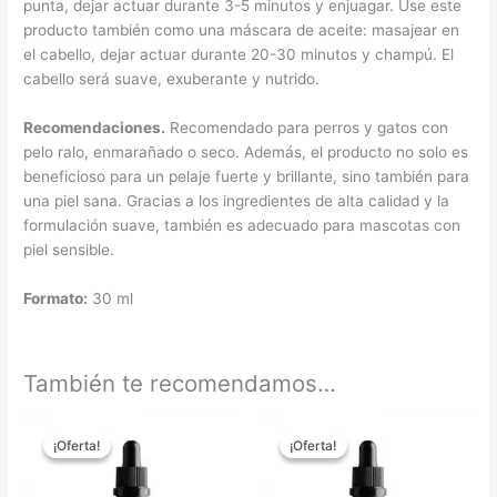
punta, dejar actuar durante 3-5 minutos y enjuagar. Use este
producto también como una máscara de aceite: masajear en
el cabello, dejar actuar durante 20-30 minutos y champú. El
cabello será suave, exuberante y nutrido.
Recomendaciones.
Recomendado para perros y gatos con
pelo ralo, enmarañado o seco. Además, el producto no solo es
beneficioso para un pelaje fuerte y brillante, sino también para
una piel sana. Gracias a los ingredientes de alta calidad y la
formulación suave, también es adecuado para mascotas con
piel sensible.
Formato:
30 ml
También te recomendamos…
El
El
El
El
precio
precio
precio
precio
¡Oferta!
¡Oferta!
¡Oferta!
¡Oferta!
original
actual
original
actual
era:
es:
era:
es:
28,95 €.
23,74 €.
34,95 €.
28,66 €.