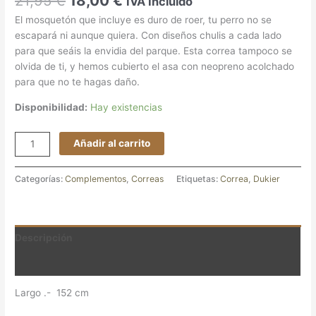
21,95
€
18,00
€
IVA Incluido
El mosquetón que incluye es duro de roer, tu perro no se
escapará ni aunque quiera. Con diseños chulis a cada lado
para que seáis la envidia del parque. Esta correa tampoco se
olvida de ti, y hemos cubierto el asa con neopreno acolchado
para que no te hagas daño.
Disponibilidad:
Hay existencias
Añadir al carrito
Categorías:
Complementos
,
Correas
Etiquetas:
Correa
,
Dukier
Descripción
Valoraciones (0)
Largo .- 152 cm