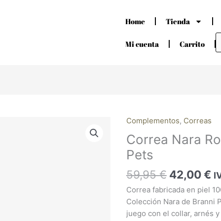
Home
Tienda
B
d
Mi cuenta
Carrito
p
El
El
Complementos
,
Correas
Correa
precio
p
Nara
Correa Nara Ro
original
a
Rosa
Pets
era:
e
Branni
59,95 €.
4
Pets
59,95
€
42,00
€
I
cantidad
Correa fabricada en piel 10
Colección Nara de Branni Pe
juego con el collar, arnés y