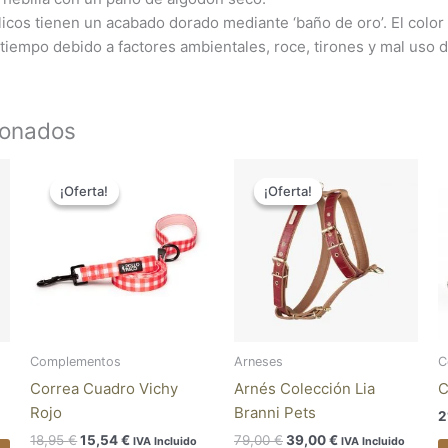
icos tienen un acabado dorado mediante ‘baño de oro’. El color 
tiempo debido a factores ambientales, roce, tirones y mal uso d
ionados
El
El
El
El
Este
Este
precio
precio
precio
precio
¡Oferta!
¡Oferta!
¡Oferta!
¡Oferta!
producto
pro
original
actual
original
actual
tiene
tien
era:
es:
era:
es:
18,95 €.
15,54 €.
79,00 €.
39,00 €.
múltiples
múlt
variantes.
vari
Las
Las
opciones
opc
se
se
pueden
pue
Complementos
Arneses
C
elegir
eleg
Correa Cuadro Vichy
Arnés Colección Lia
C
en
en
Rojo
Branni Pets
2
la
la
18,95
€
15,54
€
79,00
€
39,00
€
IVA Incluido
IVA Incluido