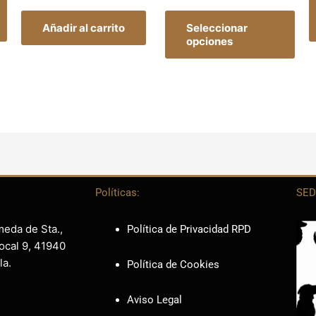
página
pág
de
de
Añadir al carrito
Seleccionar
producto
pro
opciones
Políticas:
SED
meda de Sta.,
Política de Privacidad RPD
ocal 9, 41940
la.
Política de Cookies
Aviso Legal