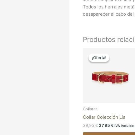
Todos los herrajes metál
desaparecer al cabo del 
Productos relac
El
El
precio
precio
¡Oferta!
¡Oferta!
original
actual
era:
es:
39,95 €.
27,95 €.
Collares
Collar Colección Lia
39,95
€
27,95
€
IVA Incluido