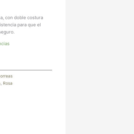
ia, con doble costura
istencia para que el
seguro.
ncias
orreas
a
,
Rosa