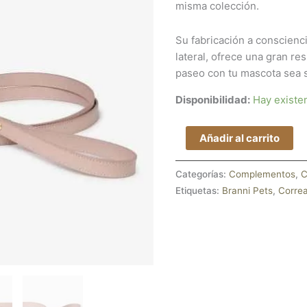
misma colección.
Su fabricación a conscienc
lateral, ofrece una gran res
paseo con tu mascota sea 
Disponibilidad:
Hay existe
Añadir al carrito
Categorías:
Complementos
,
C
Etiquetas:
Branni Pets
,
Corre