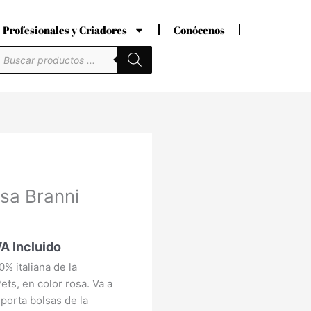
Profesionales y Criadores
Conócenos
úsqueda
e
roductos
recio
sa Branni
ctual
s:
2,00 €.
VA Incluido
0% italiana de la
ts, en color rosa. Va a
 porta bolsas de la