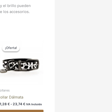
y el brillo pueden
e los accesorios.
Rango
Este
de
¡Oferta!
¡Oferta!
ducto
producto
precios:
e
tiene
desde
21,28 €
iples
múltiples
hasta
antes.
variantes.
23,74 €
Las
iones
opciones
se
den
pueden
ollares
ir
elegir
ollar Dálmata
en
1,28
€
-
23,74
€
IVA Incluido
la