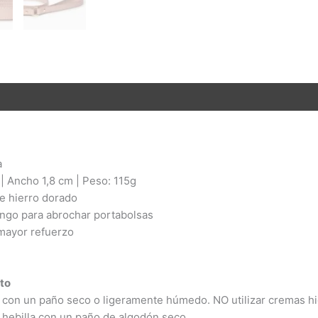
nes (0)
a
| Ancho 1,8 cm | Peso: 115g
e hierro dorado
ango para abrochar portabolsas
 mayor refuerzo
to
 con un paño seco o ligeramente húmedo. NO utilizar cremas hid
 y hebilla con un paño de algodón seco.