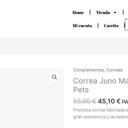
Home
Tienda
B
d
Mi cuenta
Carrito
p
El
El
Complementos
,
Correas
Correa
precio
pr
Juno
Correa Juno Ma
original
ac
Marrón
Pets
era:
es
Branni
55,00 €.
45
Pets
55,00
€
45,10
€
IV
cantidad
Preciosa correa fabricada e
gran resistencia y duradera