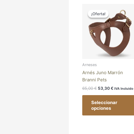
El
El
precio
precio
¡Oferta!
¡Oferta!
original
actual
era:
es:
65,00 €.
53,30 €.
Arneses
Arnés Juno Marrón
Branni Pets
65,00
€
53,30
€
IVA Incluido
Seleccionar
opciones