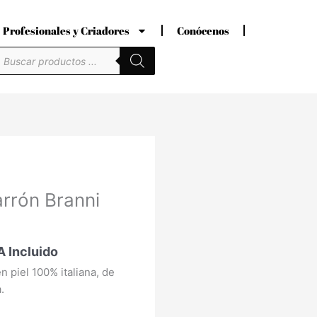
Profesionales y Criadores
Conócenos
úsqueda
e
roductos
ecio
rrón Branni
tual
:
,10 €.
A Incluido
n piel 100% italiana, de
.