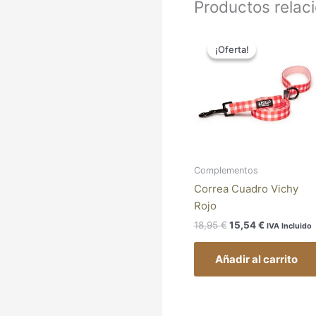
Productos relac
El
El
precio
precio
¡Oferta!
¡Oferta!
original
actual
era:
es:
18,95 €.
15,54 €.
Complementos
Correa Cuadro Vichy
Rojo
18,95
€
15,54
€
IVA Incluido
Añadir al carrito