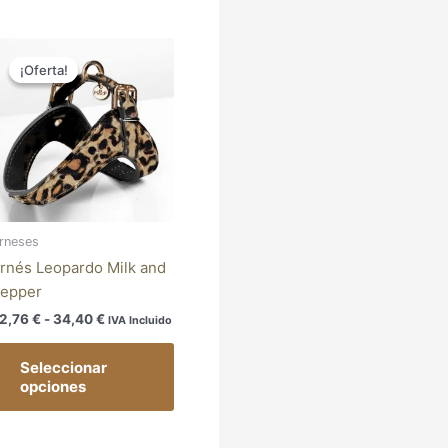
Rango
Este
de
¡Oferta!
¡Oferta!
producto
precios:
tiene
desde
32,76 €
múltiples
hasta
variantes.
34,40 €
Las
opciones
se
pueden
rneses
elegir
rnés Leopardo Milk and
en
epper
la
2,76
€
-
34,40
€
IVA Incluido
página
de
Seleccionar
producto
opciones