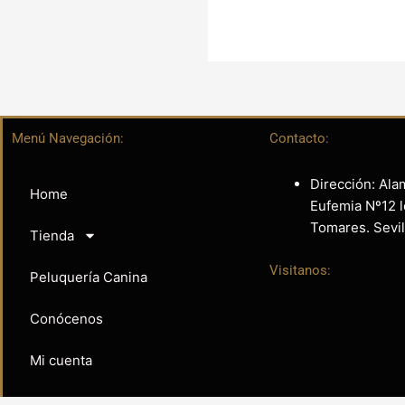
Menú Navegación:
Contacto:
Dirección: Ala
Home
Eufemia Nº12 l
Tomares. Sevil
Tienda
Visitanos:
Peluquería Canina
Conócenos
Mi cuenta