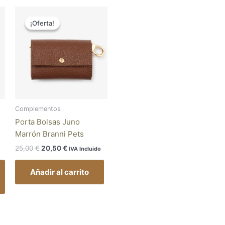
El
El
Este
precio
precio
¡Oferta!
¡Oferta!
producto
original
actual
tiene
era:
es:
25,00 €.
20,50 €.
múltiples
variantes.
Las
opciones
se
pueden
Complementos
elegir
Porta Bolsas Juno
en
Marrón Branni Pets
la
25,00
€
20,50
€
IVA Incluido
página
de
Añadir al carrito
producto