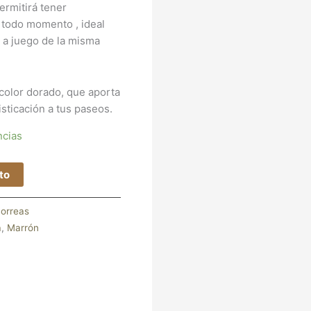
ermitirá tener
 todo momento , ideal
 a juego de la misma
color dorado, que aporta
isticación a tus paseos.
ncias
ito
orreas
a
,
Marrón