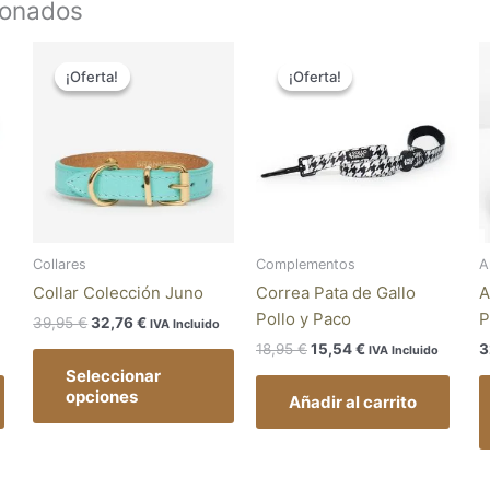
ionados
El
El
El
El
Este
precio
precio
precio
precio
¡Oferta!
¡Oferta!
¡Oferta!
¡Oferta!
producto
original
actual
original
actual
tiene
era:
es:
era:
es:
39,95 €.
32,76 €.
18,95 €.
15,54 €.
múltiples
variantes.
Las
opciones
se
pueden
Collares
Complementos
A
elegir
Collar Colección Juno
Correa Pata de Gallo
A
en
Pollo y Paco
P
39,95
€
32,76
€
IVA Incluido
la
18,95
€
15,54
€
3
IVA Incluido
página
Seleccionar
de
opciones
Añadir al carrito
producto