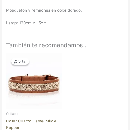
Mosquetón y remaches en color dorado.
Largo: 120cm x 1,5cm
También te recomendamos…
El
El
Este
precio
precio
¡Oferta!
¡Oferta!
producto
original
actual
tiene
era:
es:
22,90 €.
15,00 €.
múltiples
variantes.
Las
opciones
se
pueden
elegir
Collares
en
Collar Cuarzo Camel Milk &
la
Pepper