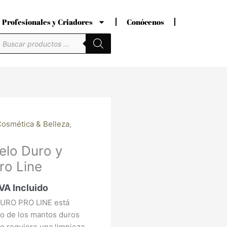
Profesionales y Criadores
Conócenos
úsqueda
e
roductos
ango
osmética & Belleza
,
e
lo Duro y
recios:
esde
ro Line
4,72 €
asta
IVA Incluido
2,10 €
AURO PRO LINE está
do de los mantos duros
e requiere una limpieza