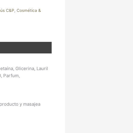
ús C&P
,
Cosmética &
aína, Glicerina, Lauril
0, Parfum,
l producto y masajea