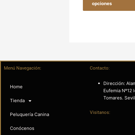
opciones
Menú Navegación:
Contacto:
Dirección: Ala
Home
Eufemia Nº12 l
Tomares. Sevil
Tienda
Visitanos:
Peluquería Canina
Conócenos