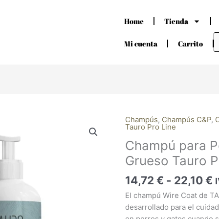
Home
Tienda
B
d
Mi cuenta
Carrito
p
R
Champús
,
Champús C&P
,
C
Champú
Tauro Pro Line
d
para
Champú para Pe
p
Pelo
d
Duro
Grueso Tauro P
1
y
h
14,72
€
-
22,10
€
Grueso
2
Tauro
El champú Wire Coat de T
Pro
desarrollado para el cuida
Line
en perros y gatos cuando s