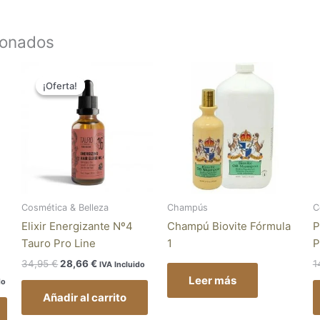
ionados
El
El
Este
precio
precio
¡Oferta!
¡Oferta!
producto
original
actual
tiene
era:
es:
34,95 €.
28,66 €.
múltiples
variantes.
Las
opciones
se
pueden
Cosmética & Belleza
Champús
C
elegir
Elixir Energizante Nº4
Champú Biovite Fórmula
P
en
Tauro Pro Line
1
P
la
34,95
€
28,66
€
1
IVA Incluido
página
Leer más
do
de
Añadir al carrito
producto