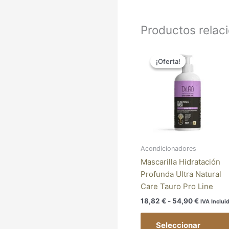
Productos relac
Rango
de
¡Oferta!
¡Oferta!
precios:
desde
18,82 €
hasta
54,90 €
Acondicionadores
Mascarilla Hidratación
Profunda Ultra Natural
Care Tauro Pro Line
18,82
€
-
54,90
€
IVA Inclui
Seleccionar