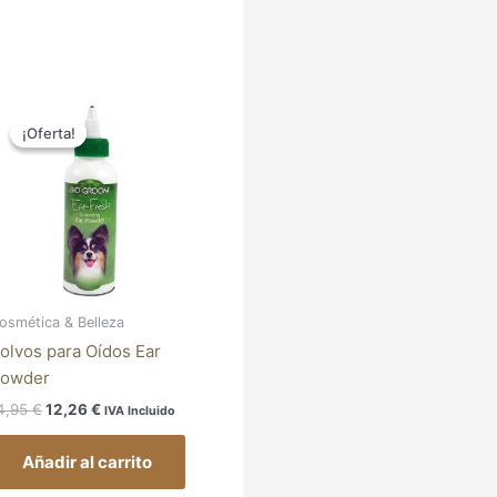
El
El
precio
precio
¡Oferta!
¡Oferta!
original
actual
era:
es:
14,95 €.
12,26 €.
osmética & Belleza
olvos para Oídos Ear
owder
4,95
€
12,26
€
IVA Incluido
Añadir al carrito