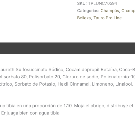
SKU:
TPLUNC70594
Categorías:
Champús
,
Champ
Belleza
,
Tauro Pro Line
ión adicional
Valoraciones (0)
aureth Sulfosuccinato Sódico, Cocamidopropil Betaína, Coco-Bet
olisorbato 80, Polisorbato 20, Cloruro de sodio, Policuaternio-1
 cítrico, Sorbato de Potasio, Hexil Cinnamal, Limoneno, Linalool.
a tibia en una proporción de 1:10. Moja el abrigo, distribuye e
Enjuaga bien con agua tibia.