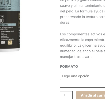
cantidad
suave y el mantenimiento d
del pelo. La fórmula ayuda 
preservando la textura cara
duras.
Los componentes activos e
eficazmente la capa mientr
equilibrio. La glicerina ayu
humedad, dejando el pelaje
manejar tras lavarlo.
FORMATO
Añadir al carr