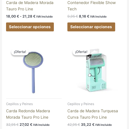
en
en
Carda de Madera Morada
Contenedor Flexible Show
la
la
Tauro Pro Line
Tech
página
página
18,00
€
-
21,28
€
9,95
€
8,16
€
IVA Incluido
IVA Incluido
de
de
producto
produc
Seleccionar opciones
Seleccionar opciones
El
El
El
El
Este
precio
precio
precio
precio
¡Oferta!
¡Oferta!
¡Oferta!
¡Oferta!
produc
original
actual
original
actual
tiene
era:
es:
era:
es:
32,95 €.
27,02 €.
42,95 €.
35,22 €.
múltipl
variant
Las
opcion
se
pueden
elegir
Cepillos y Peines
Cepillos y Peines
en
Carda Redonda Madera
Carda de Madera Turquesa
la
Morada Tauro Pro Line
Curva Tauro Pro Line
página
32,95
€
27,02
€
42,95
€
35,22
€
IVA Incluido
IVA Incluido
de