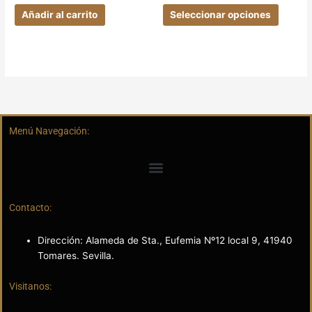
produc
Añadir al carrito
Seleccionar opciones
Menú Navegación:
Contacto:
Dirección: Alameda de Sta., Eufemia Nº12 local 9, 41940
Tomares. Sevilla.
Visitanos: