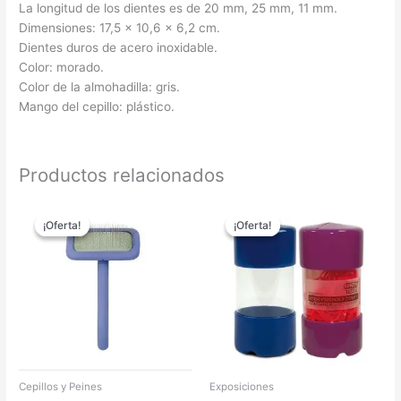
La longitud de los dientes es de 20 mm, 25 mm, 11 mm.
Dimensiones: 17,5 x 10,6 x 6,2 cm.
Dientes duros de acero inoxidable.
Color: morado.
Color de la almohadilla: gris.
Mango del cepillo: plástico.
Productos relacionados
Rango
El
El
Este
Este
de
precio
precio
¡Oferta!
¡Oferta!
¡Oferta!
¡Oferta!
producto
produc
precios:
original
actual
tiene
tiene
desde
era:
es:
18,00 €
9,95 €.
8,16 €.
múltiples
múltipl
hasta
variantes.
variant
21,28 €
Las
Las
opciones
opcion
se
se
pueden
pueden
elegir
elegir
Cepillos y Peines
Exposiciones