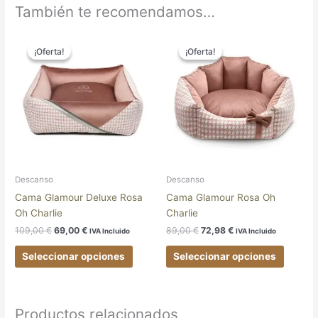
También te recomendamos…
El
El
El
El
Este
Este
precio
precio
precio
precio
¡Oferta!
¡Oferta!
¡Oferta!
¡Oferta!
producto
produc
original
actual
original
actual
tiene
tiene
era:
es:
era:
es:
109,00 €.
69,00 €.
89,00 €.
72,98 €.
múltiples
múltipl
variantes.
variant
Las
Las
opciones
opcion
se
se
pueden
pueden
elegir
elegir
Descanso
Descanso
en
en
Cama Glamour Deluxe Rosa
Cama Glamour Rosa Oh
la
la
Oh Charlie
Charlie
página
página
109,00
€
69,00
€
89,00
€
72,98
€
IVA Incluido
IVA Incluido
de
de
producto
produc
Seleccionar opciones
Seleccionar opciones
Productos relacionados