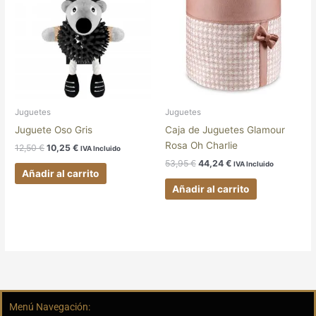
era:
es:
era:
es:
12,50 €.
10,25 €.
53,95 €.
44,24 €.
Juguetes
Juguetes
Juguete Oso Gris
Caja de Juguetes Glamour
Rosa Oh Charlie
12,50
€
10,25
€
IVA Incluido
53,95
€
44,24
€
IVA Incluido
Añadir al carrito
Añadir al carrito
Menú Navegación: