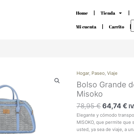
Home
Tienda
B
d
Mi cuenta
Carrito
p
El
El
Hogar
,
Paseo
,
Viaje
Bolso
precio
pr
Grande
Bolso Grande de
original
ac
de
Misoko
era:
es
viaje
78,95 €.
64
Azul
78,95
€
64,74
€
IV
Misoko
Elegante y cómodo transpo
cantidad
MISOKO, que permite que s
usted, ya sea de viaje, a un