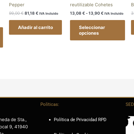
en
en
Pepper
reutilizable Cohetes
B
la
la
99,00
€
81,18
€
13,08
€
-
13,90
€
3
IVA Incluido
IVA Incluido
página
pág
de
de
Añadir al carrito
Seleccionar
producto
pro
opciones
Políticas:
SED
meda de Sta.,
Política de Privacidad RPD
ocal 9, 41940
la.