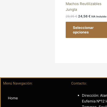
Machos Reutilizables
Jungla
29,95
€
24,56
€
IVA Incluido
Seleccionar
opciones
Menú Navegación:
Contacto:
Dirección: Ala
Home
Eufemia Nº12 l
Tomares. Sevil