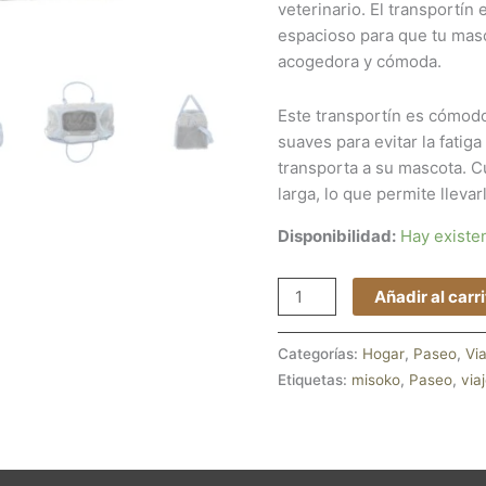
veterinario. El transportín
espacioso para que tu masc
acogedora y cómoda.
Este transportín es cómodo
suaves para evitar la fatig
transporta a su mascota. C
larga, lo que permite lleva
Disponibilidad:
Hay existe
Añadir al carr
Categorías:
Hogar
,
Paseo
,
Via
Etiquetas:
misoko
,
Paseo
,
via