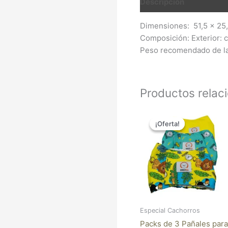
Descripción
Valoracio
Dimensiones: 51,5 x 25,
Composición: Exterior: cu
Peso recomendado de la
Productos relac
El
El
precio
precio
¡Oferta!
¡Oferta!
original
actual
era:
es:
29,95 €.
24,56 €.
Especial Cachorros
Packs de 3 Pañales para