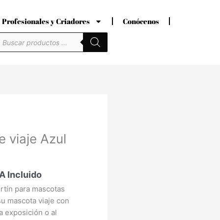
Profesionales y Criadores
Conócenos
úsqueda
e
roductos
ecio
 viaje Azul
tual
:
,74 €.
A Incluido
rtín para mascotas
u mascota viaje con
a exposición o al