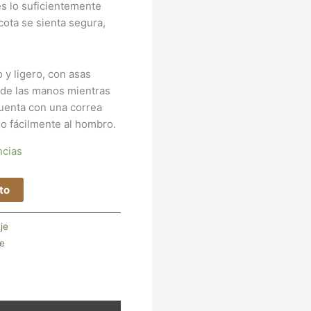
 es lo suficientemente
ota se sienta segura,
 y ligero, con asas
a de las manos mientras
uenta con una correa
rlo fácilmente al hombro.
ncias
ito
je
je