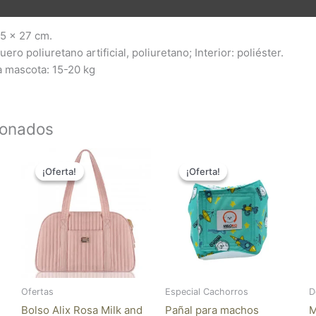
nes (0)
5 x 27 cm.
ero poliuretano artificial, poliuretano; Interior: poliéster.
 mascota: 15-20 kg
ionados
El
El
Rango
Este
Este
precio
precio
de
¡Oferta!
¡Oferta!
¡Oferta!
¡Oferta!
producto
pro
original
actual
precios:
tiene
tien
era:
es:
desde
99,00 €.
81,18 €.
13,08 €
múltiples
múlt
hasta
variantes.
vari
13,90 €
Las
Las
opciones
opc
se
se
pueden
pue
Ofertas
Especial Cachorros
D
elegir
eleg
Bolso Alix Rosa Milk and
Pañal para machos
M