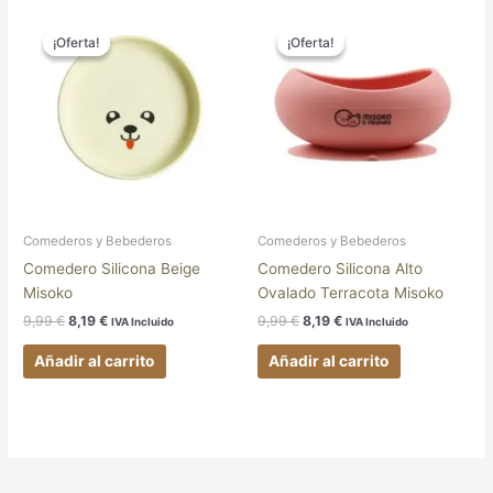
El
El
El
El
precio
precio
precio
precio
¡Oferta!
¡Oferta!
¡Oferta!
¡Oferta!
original
actual
original
actual
era:
es:
era:
es:
9,99 €.
8,19 €.
9,99 €.
8,19 €.
Comederos y Bebederos
Comederos y Bebederos
Comedero Silicona Beige
Comedero Silicona Alto
Misoko
Ovalado Terracota Misoko
9,99
€
8,19
€
9,99
€
8,19
€
IVA Incluido
IVA Incluido
Añadir al carrito
Añadir al carrito