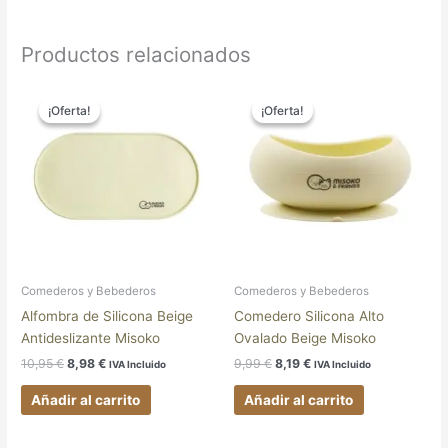
Productos relacionados
El
El
El
El
precio
precio
precio
precio
¡Oferta!
¡Oferta!
¡Oferta!
¡Oferta!
original
actual
original
actual
era:
es:
era:
es:
10,95 €.
8,98 €.
9,99 €.
8,19 €.
Comederos y Bebederos
Comederos y Bebederos
Alfombra de Silicona Beige
Comedero Silicona Alto
Antideslizante Misoko
Ovalado Beige Misoko
10,95
€
8,98
€
9,99
€
8,19
€
IVA Incluido
IVA Incluido
Añadir al carrito
Añadir al carrito