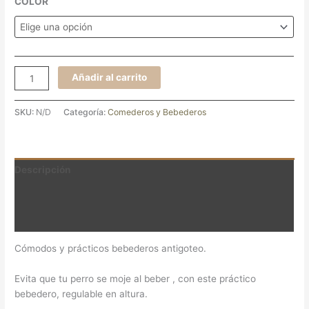
COLOR
Añadir al carrito
SKU:
N/D
Categoría:
Comederos y Bebederos
Descripción
Información adicional
Valoraciones (0)
Cómodos y prácticos bebederos antigoteo.
Evita que tu perro se moje al beber , con este práctico
bebedero, regulable en altura.