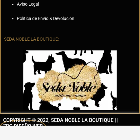
Aviso Legal
Política de Envío & Devolución
SEDA NOBLE LA BOUTIQUE:
COPYRIGHT © 2022, SEDA NOBLE LA BOUTIQUE | |
7PG DISEÑO WEB
I
F