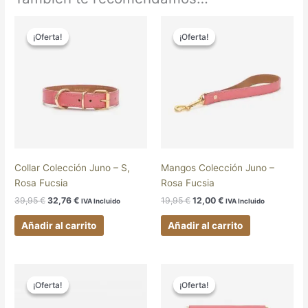
El
El
El
El
precio
precio
precio
precio
¡Oferta!
¡Oferta!
¡Oferta!
¡Oferta!
original
actual
original
actual
era:
es:
era:
es:
39,95 €.
32,76 €.
19,95 €.
12,00 €.
Collar Colección Juno – S,
Mangos Colección Juno –
Rosa Fucsia
Rosa Fucsia
39,95
€
32,76
€
19,95
€
12,00
€
IVA Incluido
IVA Incluido
Añadir al carrito
Añadir al carrito
El
El
El
El
Este
precio
precio
precio
precio
¡Oferta!
¡Oferta!
¡Oferta!
¡Oferta!
producto
original
actual
original
actual
tiene
era:
es:
era:
es: