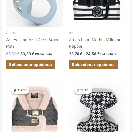
24,56 €
Las
Las
opciones
opcion
se
se
pueden
pueden
elegir
elegir
Arneses
Arneses
en
en
Arnés Juno Azul Cielo Branni
Arnés Loan Marino Milk and
la
la
Pets
Pepper
página
página
65,00
€
53,30
€
23,74
€
-
24,56
€
IVA Incluido
IVA Incluido
de
de
producto
produc
Seleccionar opciones
Seleccionar opciones
El
El
El
El
Este
Este
precio
precio
precio
precio
¡Oferta!
¡Oferta!
¡Oferta!
¡Oferta!
producto
produc
original
actual
original
actual
tiene
tiene
era:
es:
era:
es:
49,95 €.
40,96 €.
24,95 €.
20,46 €.
múltiples
múltipl
variantes.
variant
Las
Las
opciones
opcion
se
se