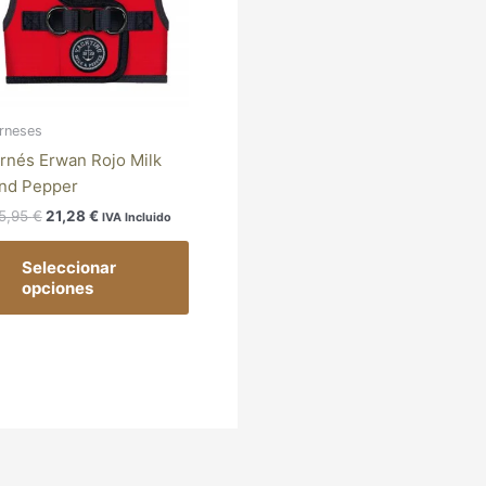
antes.
variantes.
Las
iones
opciones
se
den
pueden
rneses
ir
elegir
rnés Erwan Rojo Milk
en
nd Pepper
la
5,95
€
21,28
€
IVA Incluido
ina
página
de
Seleccionar
ducto
producto
opciones