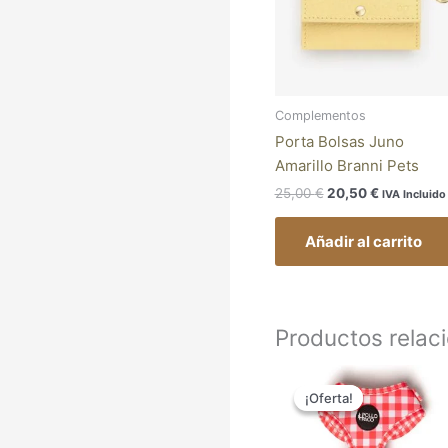
Complementos
Porta Bolsas Juno
Amarillo Branni Pets
25,00
€
20,50
€
IVA Incluido
Añadir al carrito
Productos relac
El
El
precio
precio
¡Oferta!
¡Oferta!
original
actual
era:
es:
24,95 €.
20,46 €.