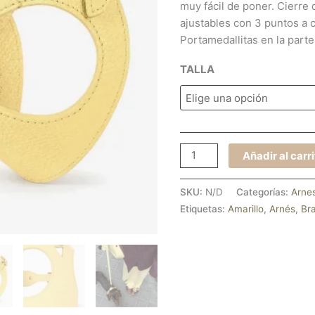
muy fácil de poner. Cierre 
ajustables con 3 puntos a c
Portamedallitas en la parte
TALLA
Añadir al carr
SKU:
N/D
Categorías:
Arne
Etiquetas:
Amarillo
,
Arnés
,
Bra