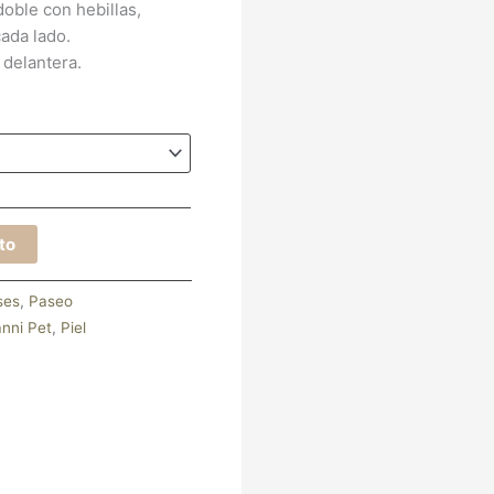
doble con hebillas,
ada lado.
 delantera.
ito
ses
,
Paseo
nni Pet
,
Piel