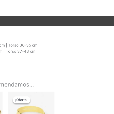
ión adicional
Valoraciones (0)
cm | Torso 30-35 cm
m | Torso 37-43 cm
comendamos…
El
El
precio
precio
¡Oferta!
¡Oferta!
original
actual
era:
es:
55,00 €.
45,10 €.