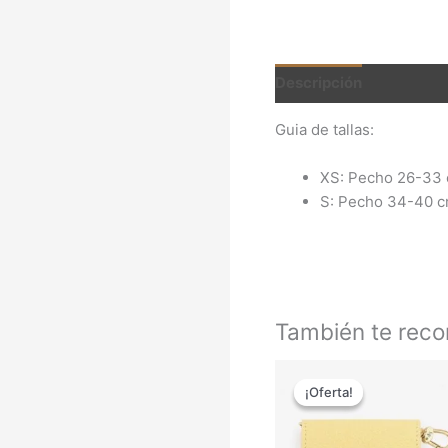
Descripción
Informac
Guia de tallas:
XS: Pecho 26-33 
S: Pecho 34-40 c
También te re
El
El
precio
precio
¡Oferta!
¡Oferta!
original
actual
era:
es:
25,00 €.
20,50 €.