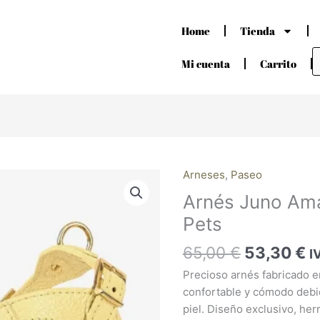
Home
Tienda
B
d
Mi cuenta
Carrito
p
El
El
Arneses
,
Paseo
Arnés
precio
p
Juno
Arnés Juno Amar
original
a
Amarillo
Pets
era:
e
Branni
65,00 €.
5
Pets
65,00
€
53,30
€
I
cantidad
Precioso arnés fabricado en
confortable y cómodo debid
piel. Diseño exclusivo, her