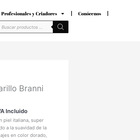
Profesionales y Criadores
Conócenos
úsqueda
e
roductos
recio
illo Branni
ctual
s:
3,30 €.
VA Incluido
 piel italiana, super
o a la suavidad de la
rajes en color dorado,