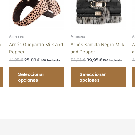
variantes.
variantes.
vari
Las
Las
Las
opciones
opciones
opc
se
se
se
pueden
pueden
pue
Arneses
Arneses
A
elegir
elegir
eleg
o
Arnés Guepardo Milk and
Arnés Kamala Negro Milk
A
en
en
en
Pepper
and Pepper
a
la
la
la
41,95
€
25,00
€
53,95
€
39,95
€
2
IVA Incluido
IVA Incluido
página
página
pág
de
de
de
Seleccionar
Seleccionar
producto
producto
pro
opciones
opciones