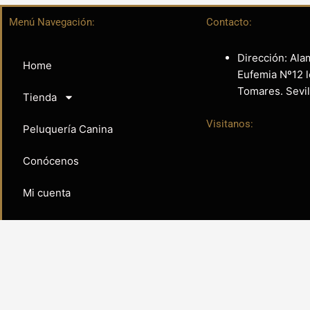
Menú Navegación:
Contacto:
Dirección: Ala
Home
Eufemia Nº12 l
Tomares. Sevil
Tienda
Visitanos:
Peluquería Canina
Conócenos
Mi cuenta
COPYRIGHT © 2022, SEDA NOBLE LA BOUTIQUE | |
7PG DIS