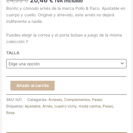
24,95
€
20,46
€
IVA Incluido
Bonito y cómodo arnés de la marca Pollo & Paco. Ajustable en
cuerpo y cuello. Original y atrevido, este arnés no dejará
indiferente a nadie.
Puedes elegir la correa y el porta bolsas a juego de la misma
colección !!
TALLA
Añadir al carrito
SKU:
N/D
Categorías:
Arneses
,
Complementos
,
Paseo
Etiquetas:
Ajustable
,
Arnés
,
cuadro vichy
,
moda canina
,
Paseo
,
Rosa