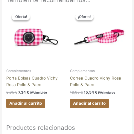
El
El
El
El
precio
precio
precio
precio
¡Oferta!
¡Oferta!
¡Oferta!
¡Oferta!
original
actual
original
actual
era:
es:
era:
es:
8,95 €.
7,34 €.
18,95 €.
15,54 €.
Complementos
Complementos
Porta Bolsas Cuadro Vichy
Correa Cuadro Vichy Rosa
Rosa Pollo & Paco
Pollo & Paco
8,95
€
7,34
€
18,95
€
15,54
€
IVA Incluido
IVA Incluido
Añadir al carrito
Añadir al carrito
Productos relacionados