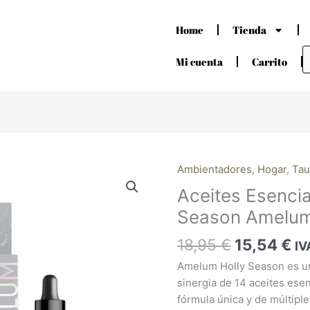
Home
Tienda
B
d
Mi cuenta
Carrito
p
El
El
Ambientadores
,
Hogar
,
Tau
Aceites
precio
pr
Esenciales
Aceites Esencia
original
ac
Holly
Season Amelu
era:
es
Season
18,95 €.
15
Amelum
18,95
€
15,54
€
IV
cantidad
Amelum Holly Season es u
sinergia de 14 aceites ese
fórmula única y de múltipl