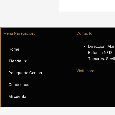
Menú Navegación:
Contacto:
Dirección: Ala
Home
Eufemia Nº12 l
Tomares. Sevil
Tienda
Visitanos:
Peluquería Canina
Conócenos
Mi cuenta