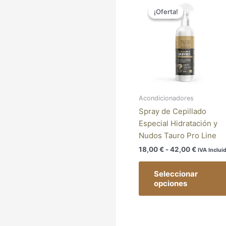
de
¡Oferta!
¡Oferta!
precios:
desde
18,00 €
hasta
42,00 €
Acondicionadores
Spray de Cepillado
Especial Hidratación y
Nudos Tauro Pro Line
18,00
€
-
42,00
€
IVA Inclui
Seleccionar
opciones