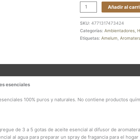
Añadir al carr
SKU:
4771317473424
Categorías:
Ambientadores
,
H
Etiquetas:
Amelum
,
Aromater
nes (0)
es esenciales
senciales 100% puros y naturales. No contiene productos químic
regue de 3 a 5 gotas de aceite esencial al difusor de aromatera
ncial al agua para preparar un spray de fragancia para el hogar 