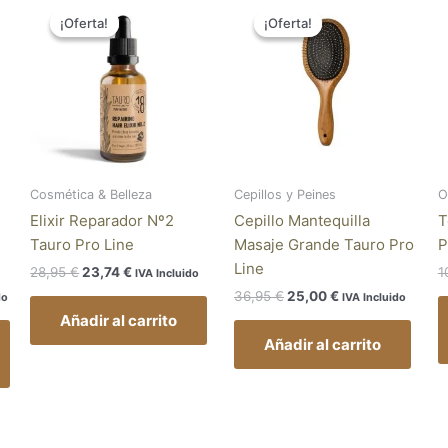
Este
precio
precio
precio
precio
¡Oferta!
¡Oferta!
¡Oferta!
¡Oferta!
producto
original
actual
original
actual
tiene
era:
es:
era:
es:
28,95 €.
23,74 €.
36,95 €.
25,00 €.
múltiples
variantes.
Las
opciones
se
pueden
Cosmética & Belleza
Cepillos y Peines
O
elegir
Elixir Reparador Nº2
Cepillo Mantequilla
T
en
Tauro Pro Line
Masaje Grande Tauro Pro
P
la
Line
28,95
€
23,74
€
1
IVA Incluido
página
36,95
€
25,00
€
do
IVA Incluido
de
Añadir al carrito
producto
Añadir al carrito