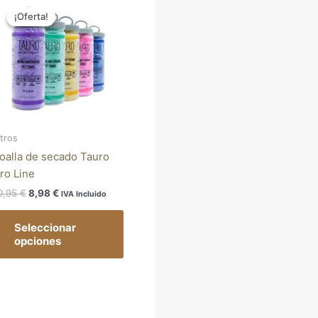
Este
precio
precio
¡Oferta!
¡Oferta!
producto
original
actual
tiene
era:
es:
10,95 €.
8,98 €.
múltiples
variantes.
Las
opciones
se
pueden
tros
elegir
oalla de secado Tauro
en
ro Line
la
0,95
€
8,98
€
IVA Incluido
página
de
Seleccionar
producto
opciones