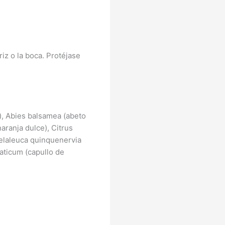
riz o la boca. Protéjase
), Abies balsamea (abeto
aranja dulce), Citrus
Melaleuca quinquenervia
aticum (capullo de
El
El