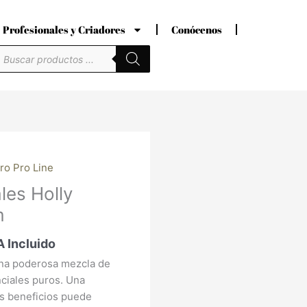
Profesionales y Criadores
Conócenos
úsqueda
e
roductos
ro Pro Line
ecio
les Holly
tual
m
:
,54 €.
A Incluido
na poderosa mezcla de
nciales puros. Una
es beneficios puede