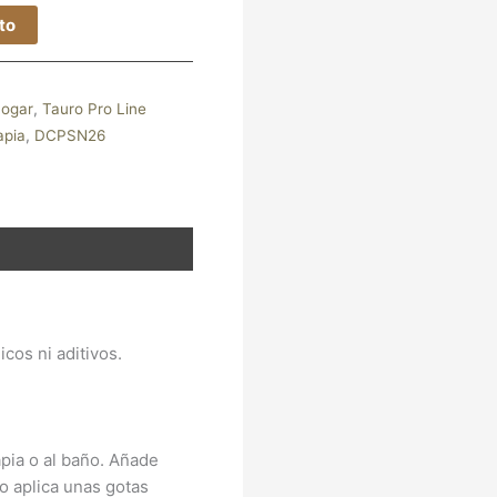
ito
ogar
,
Tauro Pro Line
apia
,
DCPSN26
os ni aditivos.
pia o al baño. Añade
o aplica unas gotas