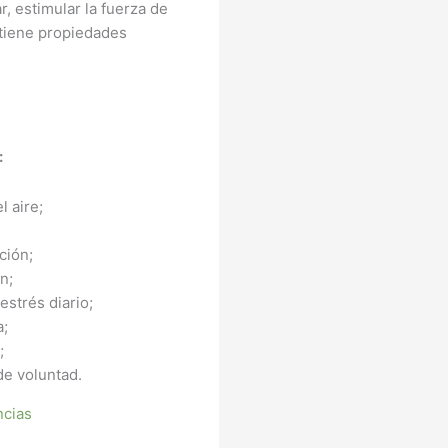
r, estimular la fuerza de
 tiene propiedades
:
l aire;
ción;
ón;
 estrés diario;
a;
;
de voluntad.
ncias