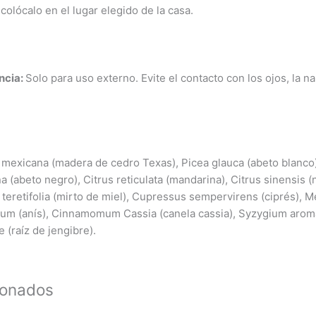
 colócalo en el lugar elegido de la casa.
ncia:
Solo para uso externo. Evite el contacto con los ojos, la na
 mexicana (madera de cedro Texas), Picea glauca (abeto blanco
 (abeto negro), Citrus reticulata (mandarina), Citrus sinensis (n
 teretifolia (mirto de miel), Cupressus sempervirens (ciprés), 
nisum (anís), Cinnamomum Cassia (canela cassia), Syzygium arom
e (raíz de jengibre).
ionados
El
El
El
El