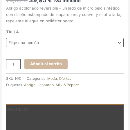
74,50
€
39,95
€
IVA Incluido
Abrigo acolchado reversible – un lado de micro pelo sintético
con diseño estampado de leopardo muy suave, y el otro lado,
repelente al agua en poliéster negro
TALLA
Añadir al carrito
SKU:
N/D
Categorías:
Moda
,
Ofertas
Etiquetas:
Abrigo
,
Leopardo
,
Milk & Pepper
Descripción
Información adicional
Valoraciones (0)