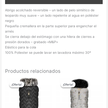
Abrigo acolchado reversible – un lado de pelo sintético de
leopardo muy suave – un lado repelente al agua en poliéster
negro
Pequeña cremallera en la parte superior para enganchar el
arnés
Se cierra debajo del estómago con una hilera de cierres a
presión dorados – grabado «M&P»
Elástico para la cola
​100% Poliester se puede lavar en lavadora máximo 30º
Productos relacionados
El
El
Este
Este
precio
precio
¡Oferta!
¡Oferta!
¡Oferta!
¡Oferta!
producto
produc
original
actual
tiene
tiene
era:
es:
69,95 €.
39,95 €.
múltiples
múltipl
variantes.
variant
Las
Las