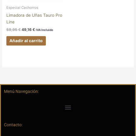
Especial Cachorros
Limadora de Uñas Tauro Pro
Line
59,95
€
49,16
€
IVA Incluido
Añadir al carrito
Menú Navegación:
Contacto: