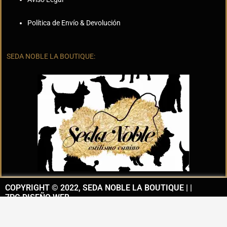
Política de Envío & Devolución
SEDA NOBLE LA BOUTIQUE:
COPYRIGHT © 2022, SEDA NOBLE LA BOUTIQUE | |
7PG DISEÑO WEB
I
F
n
a