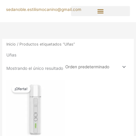
Ir
sedanoble.estilismocanino@gmail.com
al
contenido
Búsqueda de productos
Inicio
/ Productos etiquetados “Uñas”
Uñas
Mostrando el único resultado
El
El
precio
precio
¡Oferta!
original
actual
era:
es:
59,95 €.
49,16 €.