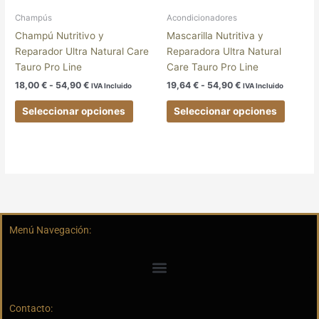
pueden
pueden
elegir
elegir
Champús
Acondicionadores
en
en
Champú Nutritivo y
Mascarilla Nutritiva y
la
la
Reparador Ultra Natural Care
Reparadora Ultra Natural
página
página
Tauro Pro Line
Care Tauro Pro Line
de
de
18,00
€
-
54,90
€
19,64
€
-
54,90
€
IVA Incluido
IVA Incluido
producto
produc
Seleccionar opciones
Seleccionar opciones
Menú Navegación:
Contacto: