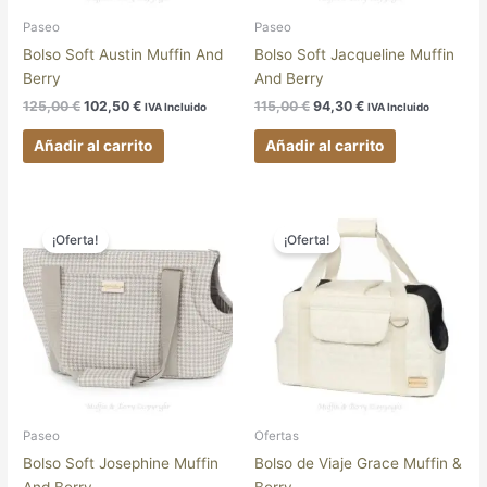
Paseo
Paseo
Bolso Soft Austin Muffin And
Bolso Soft Jacqueline Muffin
Berry
And Berry
125,00
€
102,50
€
115,00
€
94,30
€
IVA Incluido
IVA Incluido
Añadir al carrito
Añadir al carrito
El
El
El
El
precio
precio
precio
precio
¡Oferta!
¡Oferta!
original
actual
original
actual
era:
es:
era:
es:
115,00 €.
94,30 €.
145,00 €.
118,90 €.
Paseo
Ofertas
Bolso Soft Josephine Muffin
Bolso de Viaje Grace Muffin &