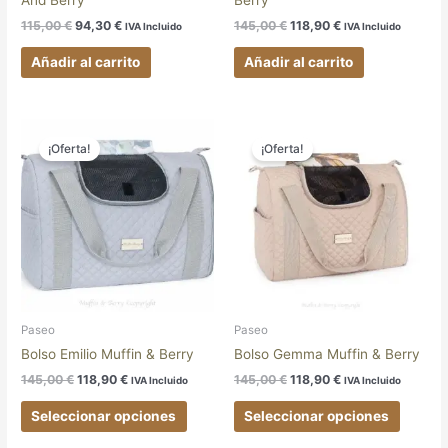
And Berry
Berry
115,00
€
94,30
€
145,00
€
118,90
€
IVA Incluido
IVA Incluido
Añadir al carrito
Añadir al carrito
El
El
El
El
Este
Este
precio
precio
precio
precio
¡Oferta!
¡Oferta!
producto
produc
original
actual
original
actual
tiene
tiene
era:
es:
era:
es:
145,00 €.
118,90 €.
145,00 €.
118,90 €.
múltiples
múltipl
variantes.
variant
Las
Las
opciones
opcion
se
se
pueden
pueden
elegir
elegir
Paseo
Paseo
en
en
Bolso Emilio Muffin & Berry
Bolso Gemma Muffin & Berry
la
la
145,00
€
118,90
€
145,00
€
118,90
€
IVA Incluido
IVA Incluido
página
página
de
de
Seleccionar opciones
Seleccionar opciones
producto
produc