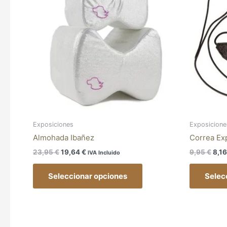
23,95 €.
19,64 €.
9,95
múltiples
variantes.
Las
opciones
se
pueden
elegir
en
la
página
Exposiciones
Exposicione
de
Almohada Ibañez
Correa Ex
producto
23,95
€
19,64
€
9,95
€
8,1
IVA Incluido
Seleccionar opciones
Selec