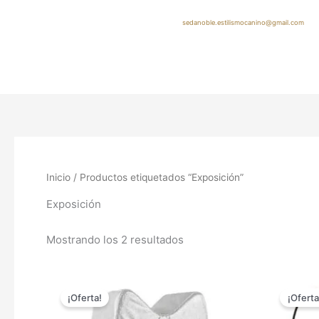
Ir
al
sedanoble.estilismocanino@gmail.com
contenido
Inicio
/ Productos etiquetados “Exposición”
Exposición
Mostrando los 2 resultados
El
El
El
Este
precio
precio
prec
¡Oferta!
¡Oferta
producto
original
actual
orig
tiene
era:
es:
era: