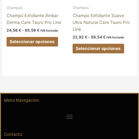
pueden
pueden
elegir
elegir
Champús
Champús
en
en
Champú Exfoliante Ámbar
Champú Exfoliante Suave
la
la
Derma Care Tauro Pro Line
Ultra Natural Care Tauro Pro
página
página
Line
24,56
€
-
65,56
€
IVA Incluido
de
de
22,92
€
-
56,54
€
IVA Incluido
producto
produc
Seleccionar opciones
Seleccionar opciones
Menú Navegación:
Contacto: