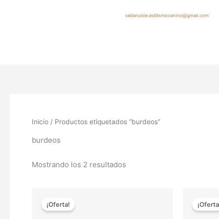
Ir
al
sedanoble.estilismocanino@gmail.com
contenido
Inicio
/ Productos etiquetados “burdeos”
burdeos
Mostrando los 2 resultados
El
El
El
precio
precio
pr
¡Oferta!
¡Oferta
original
actual
ori
era:
es:
era