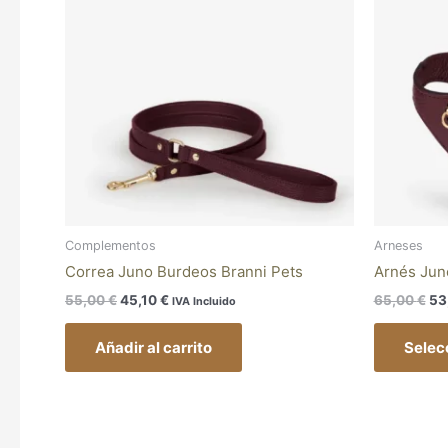
55,00 €.
45,10 €.
65
Complementos
Arneses
Correa Juno Burdeos Branni Pets
Arnés Jun
55,00
€
45,10
€
65,00
€
53
IVA Incluido
Añadir al carrito
Selec